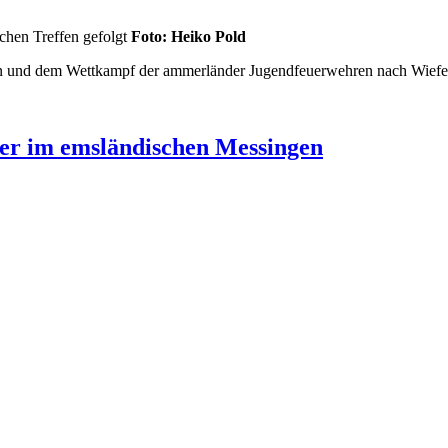
chen Treffen gefolgt
Foto: Heiko Pold
 und dem Wettkampf der ammerländer Jugendfeuerwehren nach Wiefel
er im emsländischen Messingen
 an das am besten verkleidete Team
Foto: Klaus Smit
-Turnier der KLJB und Jugendfeuerwehr Messingen hat sich am vergan
rge
anagement – Gebäudereinigung
Foto: Marina Klaassen
 der Norder Löschzwerge. Außerhalb der regulären Dienstreihe wurden