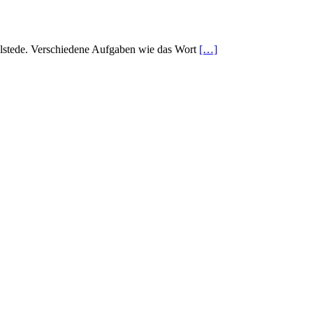
stede. Verschiedene Aufgaben wie das Wort
[…]
genen Wochenende wieder einmal als echter Volltreffer
[…]
 am 14.08.2018 die Kinder der Kinderfeuerwehr Norden zum