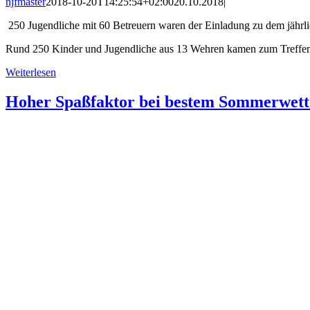
njfmaster
2018-10-20T14:25:54+02:00
20.10.2018
|
250 Jugendliche mit 60 Betreuern waren der Einladung zu dem jährli
Rund 250 Kinder und Jugendliche aus 13 Wehren kamen zum Treffen
Weiterlesen
Hoher Spaßfaktor bei bestem Sommerwett
njfmaster
2018-10-20T14:24:31+02:00
20.10.2018
|
Nicht nur mit beachen wird gepunktet, der Best-Dressed-Award geht
72 Mannschaften baggerten im weißen Sand
Das Beachvolleyball
Weiterlesen
Spendenübergabe an die Norder Löschzwe
njfmaster
2018-10-20T14:21:36+02:00
20.10.2018
|
Die NorderLöschzwerge bedanken sich für die Spende bei GMG M
Eine nicht selbstverständliche Geste erhielten die Kinderfeuerwehr