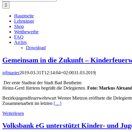
nach:
Hauptseite
Lehrgänge
Shop
Wettbewerbe
FAQ
Archiv
Download
Gemeinsam in die Zukunft – Kinderfeuer
njfmaster
2019-03-31T12:14:04+02:00
31.03.2019
|
Der erste Stadtrat der Stadt Bad Bentheim
Heinz-Gerd Jürriens begrüßt die Delegierten.
Foto: Markus Alexan
Bezirksjugendfeuerwehrwart Werner Mietzon eröffnete die Delegiert
Zusammenarbeit im letzten
[…]
Weiterlesen
Volksbank eG unterstützt Kinder- und Ju