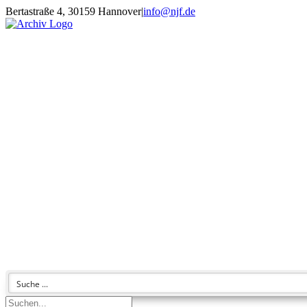
Zum
Bertastraße 4, 30159 Hannover
|
info@njf.de
Inhalt
Facebook
Instagram
YouTube
E-
springen
Mail
Suche