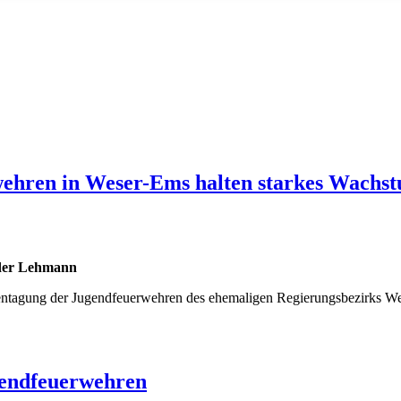
wehren in Weser-Ems halten starkes Wachs
der Lehmann
entagung der Jugendfeuerwehren des ehemaligen Regierungsbezirks We
gendfeuerwehren