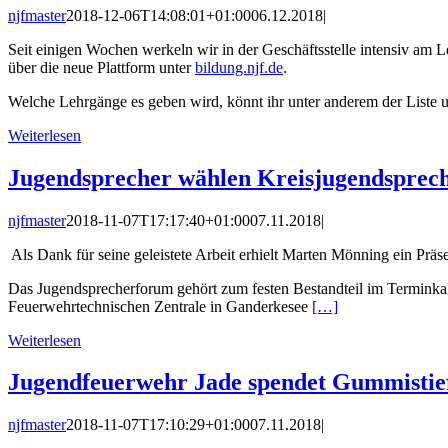
njfmaster
2018-12-06T14:08:01+01:00
06.12.2018
|
Seit einigen Wochen werkeln wir in der Geschäftsstelle intensiv am
über die neue Plattform unter
bildung.njf.de
.
Welche Lehrgänge es geben wird, könnt ihr unter anderem der Liste 
Weiterlesen
Jugendsprecher wählen Kreisjugendsprech
njfmaster
2018-11-07T17:17:40+01:00
07.11.2018
|
Als Dank für seine geleistete Arbeit erhielt Marten Mönning ein Präs
Das Jugendsprecherforum gehört zum festen Bestandteil im Terminka
Feuerwehrtechnischen Zentrale in Ganderkesee
[…]
Weiterlesen
Jugendfeuerwehr Jade spendet Gummistie
njfmaster
2018-11-07T17:10:29+01:00
07.11.2018
|