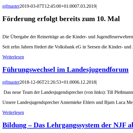
njfmaster
2019-03-07T12:45:00+01:00
07.03.2019
|
Förderung erfolgt bereits zum 10. Mal
Die Übergabe der Reinerträge an die Kinder- und Jugendfeuerwehre
Seit zehn Jahren fördert die Volksbank eG in Seesen die Kinder- un
Weiterlesen
Führungswechsel im Landesjugendforum
njfmaster
2018-12-06T21:26:53+01:00
06.12.2018
|
Das neue Team der Landesjugendsprecher (von links): Till Pleßman
Unsere Landesjugendsprecher Annemieke Ehlers und Bjarn Luca Meier
Weiterlesen
Bildung – Das Lehrgangssystem der NJF a