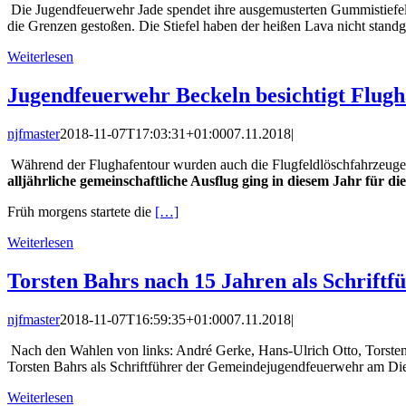
Die Jugendfeuerwehr Jade spendet ihre ausgemusterten Gummistiefe
die Grenzen gestoßen. Die Stiefel haben der heißen Lava nicht stand
Weiterlesen
Jugendfeuerwehr Beckeln besichtigt Flu
njfmaster
2018-11-07T17:03:31+01:00
07.11.2018
|
Während der Flughafentour wurden auch die Flugfeldlöschfahrzeuge 
alljährliche gemeinschaftliche Ausflug ging in diesem Jahr für
Früh morgens startete die
[…]
Weiterlesen
Torsten Bahrs nach 15 Jahren als Schrift
njfmaster
2018-11-07T16:59:35+01:00
07.11.2018
|
Nach den Wahlen von links: André Gerke, Hans-Ulrich Otto, Torste
Torsten Bahrs als Schriftführer der Gemeindejugendfeuerwehr am Di
Weiterlesen