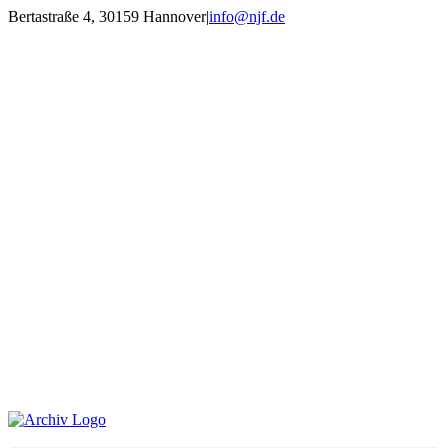
Zum
Bertastraße 4, 30159 Hannover
|
info@njf.de
Inhalt
Facebook
Instagram
YouTube
E-
springen
Mail