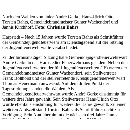
Nach den Wahlen von links: André Gerke, Hans-Ulrich Otto,
Torsten Bahrs, Gemeindebrandmeister Günter Wachendorf und
Jannis Kirchhoff.
Foto: Christian Bahrs
Harpstedt – Nach 15 Jahren wurde Torsten Bahrs als Schriftführer
der Gemeindejugendfeuerwehr am Dienstagabend auf der Sitzung
der Jugendfeuerwehrwarte verabschiedet.
Zu der turnusmäßigen Sitzung hatte Gemeindejugendfeuerwehrwart
André Gerke in das Harpstedter Feuerwehrhaus geladen. Neben den
Jugendfeuerwehrwarten der fünf Jugendfeuerwehren (JF) waren der
Gemeindebrandmeister Günter Wachendorf, sein Stellvertreter
Frank Bollhorst und der stellvertretende Kreisjugendfeuerwehrwart
Thomas Heuermann anwesend. Auf dem dritten Punkt der
Tagesordnung standen die Wahlen.
Als
Gemeindejugendfeuerwehrwart wurde André Gerke einstimmig für
weitere drei Jahre gewählt. Sein Stellvertreter Hans-Ulrich Otto
wurde ebenfalls einstimmig für weitere drei Jahre gewählt. Zu einer
weiteren Amtszeit stand Torsten Bahrs als Schriftführer nicht zur
Verfügung. Sein Amt übernimmt die nächsten drei Jahre Jannis
Kirchhoff. Bahrs hatte das Amt im September 2003 übernommen
und 15 Jahre lang gewissenhaft ausgeführt. Als Dankeschön