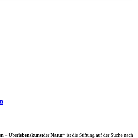
n
en
– Über
leben
s
kunst
der
Natur
“ ist die Stiftung auf der Suche nach