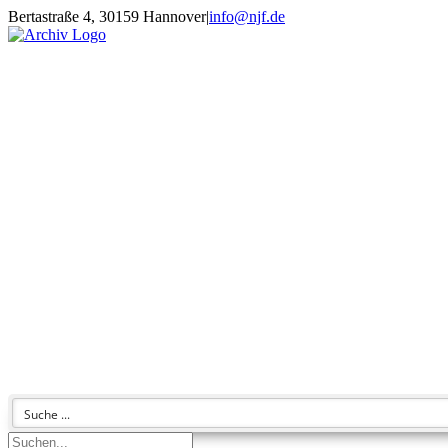
Zum
Bertastraße 4, 30159 Hannover
|
info@njf.de
Inhalt
Facebook
Instagram
YouTube
E-
springen
Mail
Suche