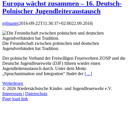
Europa wächst zusammen – 16. Deutsch-
Polnischer Jugendleiteraustausch
njfmaster
2016-09-22T11:36:37+02:00
22.09.2016
|
Die Freundschaft zwischen polnischen und deutschen
Jugendverbänden hat Tradition.
Der polnische Verband der Freiwilligen Feuerwehren ZOSP und die
Deutsche Jugendfeuerwehr (DJF) führen wieder einen
Jugendleiteraustausch durch. Unter dem Motto
„Sprachanimation und Integration“ findet der
[…]
Weiterlesen
©
2026 Niedersächsische Kinder- und Jugendfeuerwehr e.V.
Impressum
|
Datenschutz
Facebook
Instagram
YouTube
E-
Page load link
Mail
Nach
oben