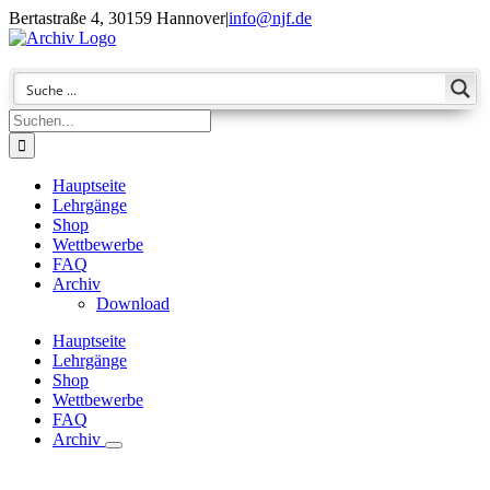
Zum
Bertastraße 4, 30159 Hannover
|
info@njf.de
Inhalt
Facebook
Instagram
YouTube
E-
springen
Mail
Suche
nach:
Hauptseite
Lehrgänge
Shop
Wettbewerbe
FAQ
Archiv
Download
Hauptseite
Lehrgänge
Shop
Wettbewerbe
FAQ
Archiv