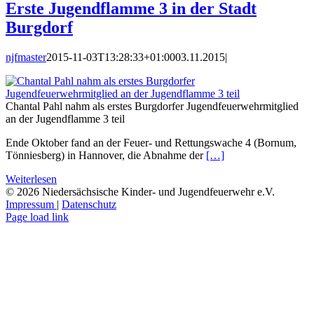
Erste Jugendflamme 3 in der Stadt
Burgdorf
njfmaster
2015-11-03T13:28:33+01:00
03.11.2015
|
Chantal Pahl nahm als erstes Burgdorfer Jugendfeuerwehrmitglied
an der Jugendflamme 3 teil
Ende Oktober fand an der Feuer- und Rettungswache 4 (Bornum,
Tönniesberg) in Hannover, die Abnahme der
[…]
Weiterlesen
©
2026 Niedersächsische Kinder- und Jugendfeuerwehr e.V.
Impressum
|
Datenschutz
Facebook
Instagram
YouTube
E-
Page load link
Mail
Nach
oben