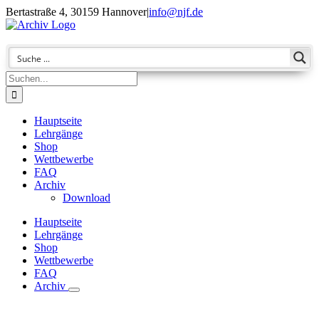
Zum
Bertastraße 4, 30159 Hannover
|
info@njf.de
Inhalt
Facebook
Instagram
YouTube
E-
springen
Mail
Suche
nach:
Hauptseite
Lehrgänge
Shop
Wettbewerbe
FAQ
Archiv
Download
Hauptseite
Lehrgänge
Shop
Wettbewerbe
FAQ
Archiv