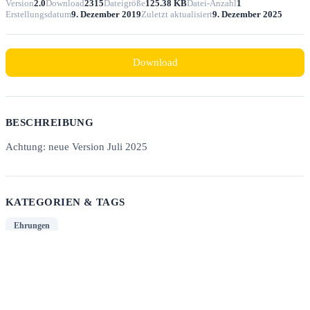
Version
2.0
Download
2315
Dateigröße
125.38 KB
Datei-Anzahl
1
Erstellungsdatum
9. Dezember 2019
Zuletzt aktualisiert
9. Dezember 2025
Download
BESCHREIBUNG
Achtung: neue Version Juli 2025
KATEGORIEN & TAGS
Ehrungen
SIMILAR DOWNLOADS