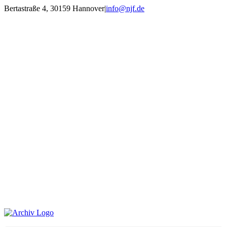
Zum
Bertastraße 4, 30159 Hannover
|
info@njf.de
Inhalt
Facebook
Instagram
YouTube
E-
springen
Mail