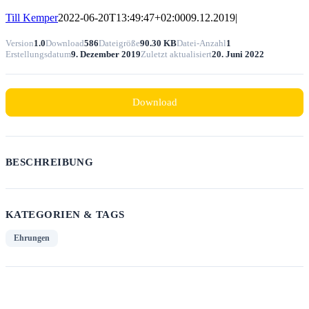
Till Kemper
2022-06-20T13:49:47+02:00
09.12.2019
|
Version
1.0
Download
586
Dateigröße
90.30 KB
Datei-Anzahl
1
Erstellungsdatum
9. Dezember 2019
Zuletzt aktualisiert
20. Juni 2022
Download
BESCHREIBUNG
KATEGORIEN & TAGS
Ehrungen
SIMILAR DOWNLOADS