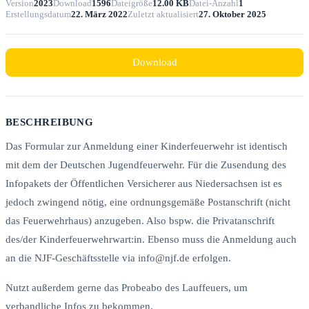
Version
2023
Download
1596
Dateigröße
12.00 KB
Datei-Anzahl
1
Erstellungsdatum
22. März 2022
Zuletzt aktualisiert
27. Oktober 2025
Download
BESCHREIBUNG
Das Formular zur Anmeldung einer Kinderfeuerwehr ist identisch
mit dem der Deutschen Jugendfeuerwehr. Für die Zusendung des
Infopakets der Öffentlichen Versicherer aus Niedersachsen ist es
jedoch zwingend nötig, eine ordnungsgemäße Postanschrift (nicht
das Feuerwehrhaus) anzugeben. Also bspw. die Privatanschrift
des/der Kinderfeuerwehrwart:in. Ebenso muss die Anmeldung auch
an die NJF-Geschäftsstelle via info@njf.de erfolgen.
Nutzt außerdem gerne das Probeabo des Lauffeuers, um
verbandliche Infos zu bekommen.