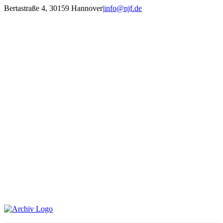
Zum
Bertastraße 4, 30159 Hannover
|
info@njf.de
Inhalt
Facebook
Instagram
YouTube
E-
springen
Mail