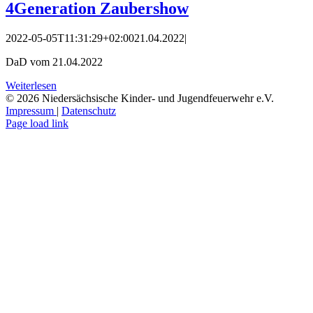
4Generation Zaubershow
2022-05-05T11:31:29+02:00
21.04.2022
|
DaD vom 21.04.2022
Weiterlesen
©
2026 Niedersächsische Kinder- und Jugendfeuerwehr e.V.
Impressum
|
Datenschutz
Facebook
Instagram
YouTube
E-
Page load link
Mail
Nach
oben