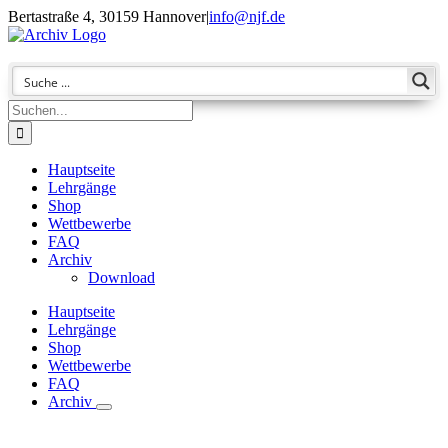
Zum
Bertastraße 4, 30159 Hannover
|
info@njf.de
Inhalt
Facebook
Instagram
YouTube
E-
springen
Mail
Suche
nach:
Hauptseite
Lehrgänge
Shop
Wettbewerbe
FAQ
Archiv
Download
Hauptseite
Lehrgänge
Shop
Wettbewerbe
FAQ
Archiv