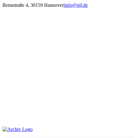
Zum
Bertastraße 4, 30159 Hannover
|
info@njf.de
Inhalt
Facebook
Instagram
YouTube
E-
springen
Mail