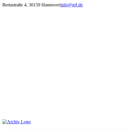
Zum
Bertastraße 4, 30159 Hannover
|
info@njf.de
Inhalt
Facebook
Instagram
YouTube
E-
springen
Mail