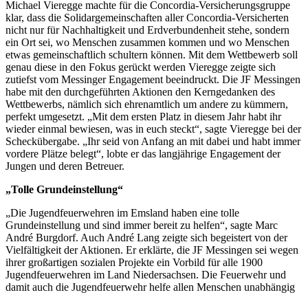
Michael Vieregge machte für die Concordia-Versicherungsgruppe
klar, dass die Solidargemeinschaften aller Concordia-Versicherten
nicht nur für Nachhaltigkeit und Erdverbundenheit stehe, sondern
ein Ort sei, wo Menschen zusammen kommen und wo Menschen
etwas gemeinschaftlich schultern können. Mit dem Wettbewerb soll
genau diese in den Fokus gerückt werden Vieregge zeigte sich
zutiefst vom Messinger Engagement beeindruckt. Die JF Messingen
habe mit den durchgeführten Aktionen den Kerngedanken des
Wettbewerbs, nämlich sich ehrenamtlich um andere zu kümmern,
perfekt umgesetzt. „Mit dem ersten Platz in diesem Jahr habt ihr
wieder einmal bewiesen, was in euch steckt“, sagte Vieregge bei der
Scheckübergabe. „Ihr seid von Anfang an mit dabei und habt immer
vordere Plätze belegt“, lobte er das langjährige Engagement der
Jungen und deren Betreuer.
„Tolle Grundeinstellung“
„Die Jugendfeuerwehren im Emsland haben eine tolle
Grundeinstellung und sind immer bereit zu helfen“, sagte Marc
André Burgdorf. Auch André Lang zeigte sich begeistert von der
Vielfältigkeit der Aktionen. Er erklärte, die JF Messingen sei wegen
ihrer großartigen sozialen Projekte ein Vorbild für alle 1900
Jugendfeuerwehren im Land Niedersachsen. Die Feuerwehr und
damit auch die Jugendfeuerwehr helfe allen Menschen unabhängig
von Hautfarbe, Nationalität und Geschlecht. Das Prinzip des