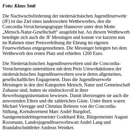
Foto: Klaus Smit
Die Nachwuchsförderung der niedersächsischen Jugendfeuerwehr
(JF) ist das Ziel eines landesweiten Wettbewerbes, den die
Concordia-Versicherungsgruppe Hannover unter dem Motto
„Mensch-Natur-Gesellschaft“ ausgelobt hat. An diesem Wettbewerb
beteiligte sich auch die JF Messingen und konnte vor kurzem nun
im Rahmen einer Preisverleihung die Ehrung im eigenen
Feuerwehrhaus entgegennehmen. Die Messinger belegten bei dem
Wettbewerb den ersten Platz und erhielten 1200 Euro.
Die Niedersächsischen Jugendfeuerwehren und die Concordia-
Versicherungen unterstützen mit dem Preis Umweltaktionen der
niedersächsischen Jugendfeuerwehren sowie deren allgemeines,
gesellschaftliches Engagement. Dass die Jugendfeuerwehr
Messingen in den drei Kategorien Mensch, Natur und Gemeinschaft
Zuhause sind, hatten sie eindrucksvoll in ihrer
Bewerbungspräsentation bewiesen. Damit überzeugten sie auch die
anwesenden Eltern und die zahlreichen Gäste. Unter ihnen waren
Michael Vieregge und Christian Behrens von der Concordia-
Stiftung, Kreisdezernent Marc André Burgdorf,
Samtgemeindebürgermeister Godehard Ritz, Bürgermeister August
Roosmann, Landesjugendfeuerwehrwart Andrè Lang und
Brandabschnittleiter Andreas Wentker.