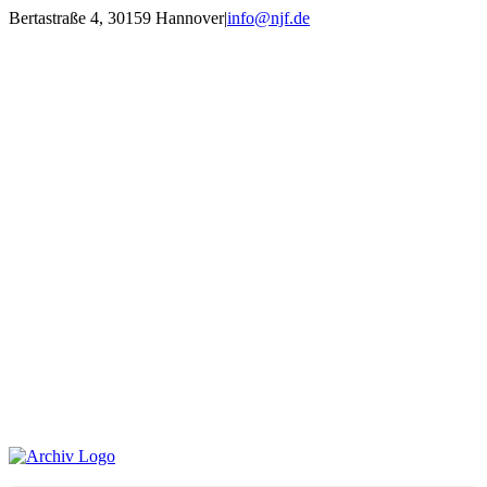
Zum
Bertastraße 4, 30159 Hannover
|
info@njf.de
Inhalt
Facebook
Instagram
YouTube
E-
springen
Mail