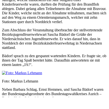
Kinderfeuerwehr waren, durften die Prüfung für den Brandfloh
ablegen. Dabei gelang allen Teilnehmern die Abnahme mit Bravour.
Die Kinder, welche nicht an der Abnahme teilnahmen, machten sich
auf den Weg zu einem Orientierungsmarsch, welcher mit zehn
Stationen quer durch Norddeich verlief.
Zum Abschluss der Veranstaltung überbrachte der stellvertretende
Bezirksjugendfeuerwehrwart Sascha Bädorf die Grüße der
Niedersächsischen Jugendfeuerwehr. Er wies darauf hin, dass in
Norddeich der erste Bezirkskinderfeuerwehrtag in Niedersachsen
stattfand.
Bädorf sprach zu den gespannt wartenden Kindern. Er fragte sie, ob
ihnen der Tag Spaß bereitet hätte. Daraufhin antworteten sie mit
einem lauten „JA!“.
Foto: Markus Lehmann
Neben Barbara Schlag, Ernst Hemmen, und Sascha Bädorf waren
der Bundestagsabgeordnete des Bundestagswahlkreises Aurich –
Emden Heiko Schmelzle, der stellvertretende
Landesjugendfeuerwehrwart Christian Juskowiak, die
Fachbereichsleiterin Kinderfeuerwehren Andrea Neuschulz –