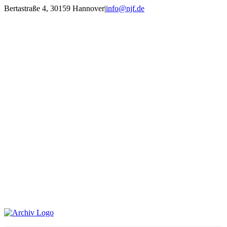
Zum
Bertastraße 4, 30159 Hannover
|
info@njf.de
Inhalt
Facebook
Instagram
YouTube
E-
springen
Mail