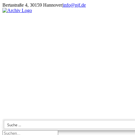
Zum
Bertastraße 4, 30159 Hannover
|
info@njf.de
Inhalt
Facebook
Instagram
YouTube
E-
springen
Mail
Suche