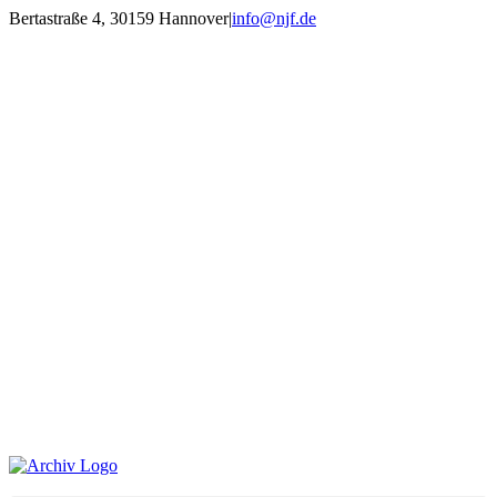
Zum
Bertastraße 4, 30159 Hannover
|
info@njf.de
Inhalt
Facebook
Instagram
YouTube
E-
springen
Mail