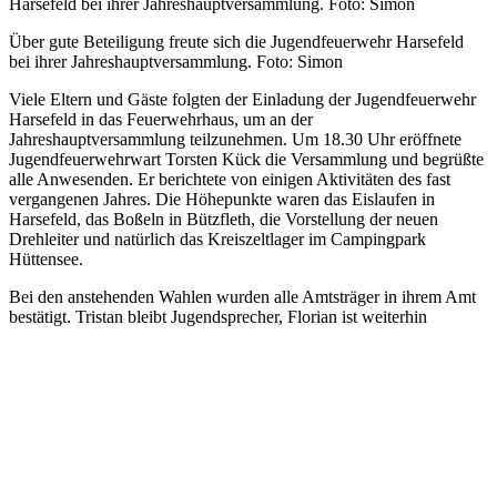
Über gute Beteiligung freute sich die Jugendfeuerwehr Harsefeld
bei ihrer Jahreshauptversammlung. Foto: Simon
Viele Eltern und Gäste folgten der Einladung der Jugendfeuerwehr
Harsefeld in das Feuerwehrhaus, um an der
Jahreshauptversammlung teilzunehmen.
Um 18.30 Uhr eröffnete
Jugendfeuerwehrwart Torsten Kück die Versammlung und begrüßte
alle Anwesenden. Er berichtete
von einigen Aktivitäten des fast
vergangenen Jahres. Die Höhepunkte waren das Eislaufen in
Harsefeld, das Boßeln in Bützfleth, die Vorstellung der neuen
Drehleiter und natürlich das Kreiszeltlager im Campingpark
Hüttensee.
Bei den anstehenden Wahlen wurden alle Amtsträger in ihrem Amt
bestätigt. Tristan bleibt Jugendsprecher, Florian ist weiterhin
Schriftwart, Sven wurde erneut als Kassenwart gewählt und Leo
und Tom prüfen auch im nächsten Jahr wieder die Kasse.
Bei den Grußworten der Gäste gab es viel Lob für die geleistete
Arbeit und das Engagement sowohl der Kinder als auch der
Betreuer. Der Dank galt aber auch den Eltern, die ihre Kinder bei
ihrem Hobby tatkräftig unterstützen. Mit dem
anschließenden
Würstchenessen klang der Abend gemütlich aus.