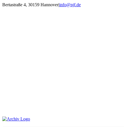
Zum
Bertastraße 4, 30159 Hannover
|
info@njf.de
Inhalt
Facebook
Instagram
YouTube
E-
springen
Mail