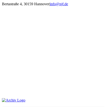
Zum
Bertastraße 4, 30159 Hannover
|
info@njf.de
Inhalt
Facebook
Instagram
YouTube
E-
springen
Mail