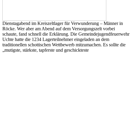
Dienstagabend im Kreiszeltlager für Verwunderung – Männer in
Röcke. Wer aber am Abend auf dem Versorgungszelt vorbei
schaute, fand schnell die Erklärung. Die Gemeindejugendfeuerwehr
Uchte hatte die 1234 Lagerteilnehmer eingeladen an dem
traditionellen schottischen Wettbewerb mitzumachen. Es sollte die
„mutigste, stärkste, tapferste und geschickteste
Gemeindejugendfeuerwehr“ gefunden werden.
Aber mit der Anmeldung zu dem Wettbewerb war es nicht getan.
Voraussetzung für eine Teilnahme bestand darin, dass die antretende
Teams zu je vier Personen, einen Kilt tragen müssen. Auch
knielange Röcke waren zulässig.
Auf die angetretenen Teams kamen spannende und für die vielen
Zuschauer lustige Wettbewerbe zu. Vom Teebeutelweitwurf über
Fassrollen bis zum Huckepackrennen galt es alles zu geben. Als
Preise winkten eine Traumreise (Baldriantabletten) eine
Jagdausrüstung (Mausefallen und Fliegenklatschen) sowie ein
Candelight Dinner (Tütensuppe) für vier Personen.
Bericht und Bild: Marc Henkel