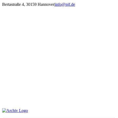
Zum
Bertastraße 4, 30159 Hannover
|
info@njf.de
Inhalt
Facebook
Instagram
YouTube
E-
springen
Mail