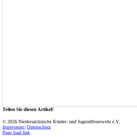
Teilen Sie diesen Artikel!
Facebook
WhatsApp
Tumblr
E-
©
2026 Niedersächsische Kinder- und Jugendfeuerwehr e.V.
Mail
Impressum
|
Datenschutz
Facebook
Instagram
YouTube
E-
Page load link