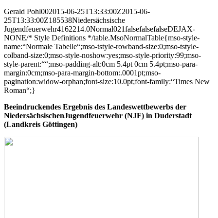
Gerald Pohl002015-06-25T13:33:00Z2015-06-
25T13:33:00Z185538Niedersächsische
Jugendfeuerwehr4162214.0Normal021falsefalsefalseDEJAX-
NONE/* Style Definitions */table.MsoNormalTable{mso-style-
name:“Normale Tabelle“;mso-tstyle-rowband-size:0;mso-tstyle-
colband-size:0;mso-style-noshow:yes;mso-style-priority:99;mso-
style-parent:““;mso-padding-alt:0cm 5.4pt 0cm 5.4pt;mso-para-
margin:0cm;mso-para-margin-bottom:.0001pt;mso-
pagination:widow-orphan;font-size:10.0pt;font-family:“Times New
Roman“;}
Beeindruckendes Ergebnis des Landeswettbewerbs der
NiedersächsischenJugendfeuerwehr (NJF) in Duderstadt
(Landkreis Göttingen)