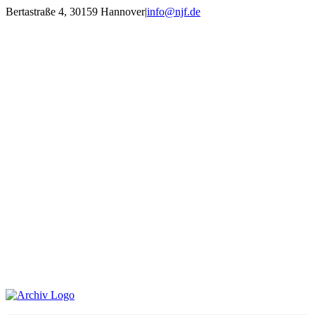
Zum
Bertastraße 4, 30159 Hannover
|
info@njf.de
Inhalt
Facebook
Instagram
YouTube
E-
springen
Mail