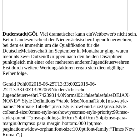
Duderstadt(GÖ).
Viel dramatischer kann einWettbewerb nicht sein.
Beim Landesentscheid der NiedersächsischenJugendfeuerwehren,
bei dem es immerhin um die Qualifikation für die
DeutscheMeisterschaft im September in Montabaur ging, waren
mehr als zwei DutzendGruppen nach den beiden Disziplinen
punktgleich mit einer oder mehreren anderenJugendfeuerwehren.
Erst durch weitere Wertungsfaktoren ergab sich dieendgültige
Reihenfolge.
Gerald Pohl002015-06-25T13:33:00Z2015-06-
25T13:33:00Z13282069Niedersächsische
Jugendfeuerwehr174239314.0Normal021falsefalsefalseDEJAX-
NONE/* Style Definitions */table.MsoNormalTable{mso-style-
name:“Normale Tabelle“;mso-tstyle-rowband-size:0;mso-tstyle-
colband-size:0;mso-style-noshow:yes;mso-style-priority:99;mso-
style-parent:““;mso-padding-alt:0cm 5.4pt 0cm 5.4pt;mso-para-
margin:0cm;mso-para-margin-bottom:.0001pt;mso-
pagination:widow-orphan;font-size:10.0pt;font-family:“Times New
Roman“;}