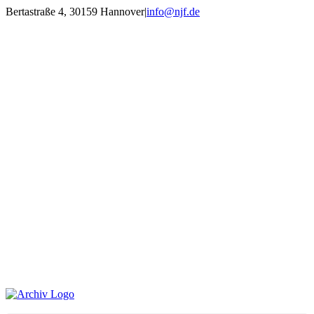
Zum
Bertastraße 4, 30159 Hannover
|
info@njf.de
Inhalt
Facebook
Instagram
YouTube
E-
springen
Mail