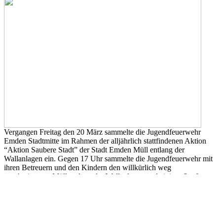
Vergangen Freitag den 20 März sammelte die Jugendfeuerwehr
Emden Stadtmitte im Rahmen der alljährlich stattfindenen Aktion
“Aktion Saubere Stadt” der Stadt Emden Müll entlang der
Wallanlagen ein. Gegen 17 Uhr sammelte die Jugendfeuerwehr mit
ihren Betreuern und den Kindern den willkürlich weg
geschmissenen Müll entlang der Wallanlagen und einiger Straßen
ein.
Neben normalem Müll wie Plastiktüten, wurden auch zahlreiche
Glasflaschen und sogar Bioabfälle gefunden. Erfreulich dieses Jahr
war aber, dass weniger Müll wie in den vergangenen Jahren