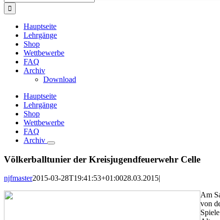
nach:
Hauptseite
Lehrgänge
Shop
Wettbewerbe
FAQ
Archiv
Download
Hauptseite
Lehrgänge
Shop
Wettbewerbe
FAQ
Archiv
Völkerballtunier der Kreisjugendfeuerwehr Celle
njfmaster
2015-03-28T19:41:53+01:00
28.03.2015
|
Am Sam
von d
Spiele