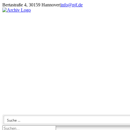
Zum
Bertastraße 4, 30159 Hannover
|
info@njf.de
Inhalt
Facebook
Instagram
YouTube
E-
springen
Mail
Suche