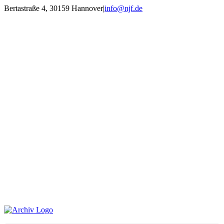
Zum
Bertastraße 4, 30159 Hannover
|
info@njf.de
Inhalt
Facebook
Instagram
YouTube
E-
springen
Mail