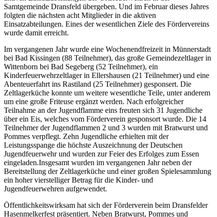
Samtgemeinde Dransfeld übergeben. Und im Februar dieses Jahres
folgten die nächsten acht Mitglieder in die aktiven
Einsatzabteilungen. Eines der wesentlichen Ziele des Fördervereins
wurde damit erreicht.
Im vergangenen Jahr wurde eine Wochenendfreizeit in Münnerstadt
bei Bad Kissingen (88 Teilnehmer), das große Gemeindezeltlager in
Wittenborn bei Bad Segeberg (52 Teilnehmer), ein
Kinderfeuerwehrzeltlager in Ellershausen (21 Teilnehmer) und eine
Abenteuerfahrt ins Rastiland (25 Teilnehmer) gesponsert. Die
Zeltlagerküche konnte um weitere wesentliche Teile, unter anderem
um eine große Friteuse ergänzt werden. Nach erfolgreicher
Teilnahme an der Jugendflamme eins freuten sich 31 Jugendliche
über ein Eis, welches vom Förderverein gesponsort wurde. Die 14
Teilnehmer der Jugendflammen 2 und 3 wurden mit Bratwurst und
Pommes verpflegt. Zehn Jugendliche erhielten mit der
Leistungsspange die höchste Auszeichnung der Deutschen
Jugendfeuerwehr und wurden zur Feier des Erfolges zum Essen
eingeladen.Insgesamt wurden im vergangenen Jahr neben der
Bereitstellung der Zeltlagerküche und einer großen Spielesammlung
ein hoher vierstelliger Betrag für die Kinder- und
Jugendfeuerwehren aufgewendet.
Öffentlichkeitswirksam hat sich der Förderverein beim Dransfelder
Hasenmelkerfest präsentiert. Neben Bratwurst, Pommes und