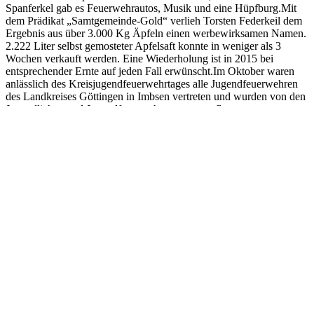
Spanferkel gab es Feuerwehrautos, Musik und eine Hüpfburg.Mit
dem Prädikat „Samtgemeinde-Gold“ verlieh Torsten Federkeil dem
Ergebnis aus über 3.000 Kg Äpfeln einen werbewirksamen Namen.
2.222 Liter selbst gemosteter Apfelsaft konnte in weniger als 3
Wochen verkauft werden. Eine Wiederholung ist in 2015 bei
entsprechender Ernte auf jeden Fall erwünscht.Im Oktober waren
anlässlich des Kreisjugendfeuerwehrtages alle Jugendfeuerwehren
des Landkreises Göttingen in Imbsen vertreten und wurden von den
Jugendlichen und Jugendfeuerwehrwarten verpflegt.
Auch im laufenden Jahr wird der Förderverein wieder alle Hebel in
Bewegung setzen, um die Kinder- und Jugendfeuerwehren zu
unterstützen und neue Mitglieder zu gewinnen. Eine
Wochenendfreizeit mit 69 Teilnehmern hat bereits stattgefunden.
Des Weiteren ist wieder die Teilnahme am Hasenmelkerfest, das
Kreisjugendfeuerwehrzeltlager in Potzwenden, ein
Gemeindezeltlager, je eine Tagesfahrt der Kinder- und
Jugendfeuerwehr und einiges mehr geplant.Für die große
Unterstützung der Fördervereinsmitglieder sowie Spenden und
Zuwendungen von Privatpersonen, Firmen und Verwaltungen im
vergangenen Jahr möchten wir uns ganz herzlich bedanken.
Bericht und Bild: Matthias Freter
Teilen Sie diesen Artikel!