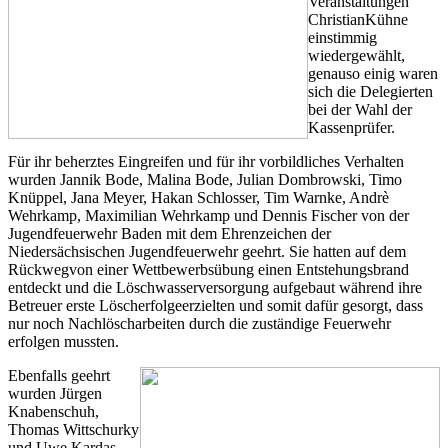
Veranstaltungen
ChristianKühne
einstimmig
wiedergewählt,
genauso einig waren
sich die Delegierten
bei der Wahl der
Kassenprüfer.
Für ihr beherztes Eingreifen und für ihr vorbildliches Verhalten
wurden Jannik Bode, Malina Bode, Julian Dombrowski, Timo
Knüppel, Jana Meyer, Hakan Schlosser, Tim Warnke, Andrè
Wehrkamp, Maximilian Wehrkamp und Dennis Fischer von der
Jugendfeuerwehr Baden mit dem Ehrenzeichen der
Niedersächsischen Jugendfeuerwehr geehrt. Sie hatten auf dem
Rückwegvon einer Wettbewerbsübung einen Entstehungsbrand
entdeckt und die Löschwasserversorgung aufgebaut während ihre
Betreuer erste Löscherfolgeerzielten und somit dafür gesorgt, dass
nur noch Nachlöscharbeiten durch die zuständige Feuerwehr
erfolgen mussten.
Ebenfalls geehrt
wurden Jürgen
Knabenschuh,
Thomas Wittschurky
und Uwe Kardas.