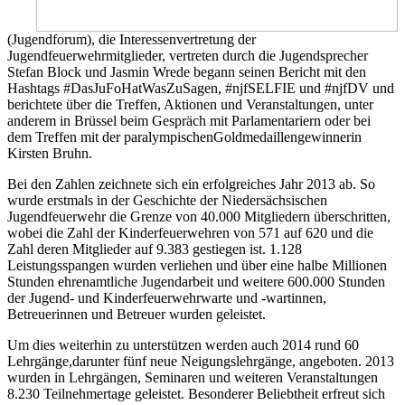
(Jugendforum), die Interessenvertretung der
Jugendfeuerwehrmitglieder, vertreten durch die Jugendsprecher
Stefan Block und Jasmin Wrede begann seinen Bericht mit den
Hashtags #DasJuFoHatWasZuSagen, #njfSELFIE und #njfDV und
berichtete über die Treffen, Aktionen und Veranstaltungen, unter
anderem in Brüssel beim Gespräch mit Parlamentariern oder bei
dem Treffen mit der paralympischenGoldmedaillengewinnerin
Kirsten Bruhn.
Bei den Zahlen zeichnete sich ein erfolgreiches Jahr 2013 ab. So
wurde erstmals in der Geschichte der Niedersächsischen
Jugendfeuerwehr die Grenze von 40.000 Mitgliedern überschritten,
wobei die Zahl der Kinderfeuerwehren von 571 auf 620 und die
Zahl deren Mitglieder auf 9.383 gestiegen ist. 1.128
Leistungsspangen wurden verliehen und über eine halbe Millionen
Stunden ehrenamtliche Jugendarbeit und weitere 600.000 Stunden
der Jugend- und Kinderfeuerwehrwarte und -wartinnen,
Betreuerinnen und Betreuer wurden geleistet.
Um dies weiterhin zu unterstützen werden auch 2014 rund 60
Lehrgänge,darunter fünf neue Neigungslehrgänge, angeboten. 2013
wurden in Lehrgängen, Seminaren und weiteren Veranstaltungen
8.230 Teilnehmertage geleistet. Besonderer Beliebtheit erfreut sich