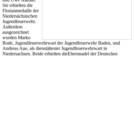
Sie erhielten die
Florianmedaille der
Niedersächsischen
Jugendfeuerwehr.
Außerdem
ausgezeichnet
wurden Marko
Bode, Jugendfeuerwehrwart der Jugendfeuerwehr Baden, und
Andreas Aue, als dienstältester Jugendfeuerwehrwart in
Niedersachsen. Beide erhielten dieEhrennadel der Deutschen
Jugendfeuerwehr in Silber.
Zu guter Letzt ließ Martin Schilling, stellvertretender
Landesjugendfeuerwehrwart, die Versammlung Revue passieren
„Migration, Integration, Rechtsextremismus. Dies alles sind
Themen, mit denen sich die Kinder- und Jugendfeuerwehren in
Niedersachsen beschäftigen“. Er beendete die
Delegiertenversammlung 2014 mit den Worten „Jugend- und
Kinderfeuerwehr, wenn nicht jetzt, wann dann?“.
Bericht und Bilder: Markus Alexander Lehmann