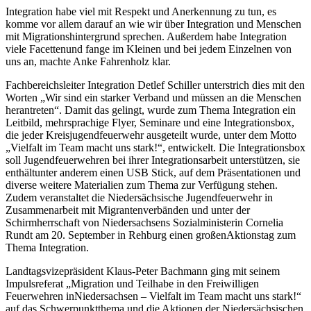
Integration habe viel mit Respekt und Anerkennung zu tun, es
komme vor allem darauf an wie wir über Integration und Menschen
mit Migrationshintergrund sprechen. Außerdem habe Integration
viele Facettenund fange im Kleinen und bei jedem Einzelnen von
uns an, machte Anke Fahrenholz klar.
Fachbereichsleiter Integration Detlef Schiller unterstrich dies mit den
Worten „Wir sind ein starker Verband und müssen an die Menschen
herantreten“. Damit das gelingt, wurde zum Thema Integration ein
Leitbild, mehrsprachige Flyer, Seminare und eine Integrationsbox,
die jeder Kreisjugendfeuerwehr ausgeteilt wurde, unter dem Motto
„Vielfalt im Team macht uns stark!“, entwickelt. Die Integrationsbox
soll Jugendfeuerwehren bei ihrer Integrationsarbeit unterstützen, sie
enthältunter anderem einen USB Stick, auf dem Präsentationen und
diverse weitere Materialien zum Thema zur Verfügung stehen.
Zudem veranstaltet die Niedersächsische Jugendfeuerwehr in
Zusammenarbeit mit Migrantenverbänden und unter der
Schirmherrschaft von Niedersachsens Sozialministerin Cornelia
Rundt am 20. September in Rehburg einen großenAktionstag zum
Thema Integration.
Landtagsvizepräsident Klaus-Peter Bachmann ging mit seinem
Impulsreferat „Migration und Teilhabe in den Freiwilligen
Feuerwehren inNiedersachsen – Vielfalt im Team macht uns stark!“
auf das Schwerpunktthema und die Aktionen der Niedersächsischen