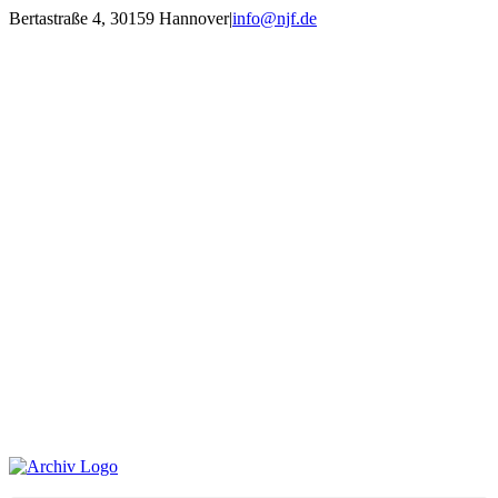
Zum
Bertastraße 4, 30159 Hannover
|
info@njf.de
Inhalt
Facebook
Instagram
YouTube
E-
springen
Mail