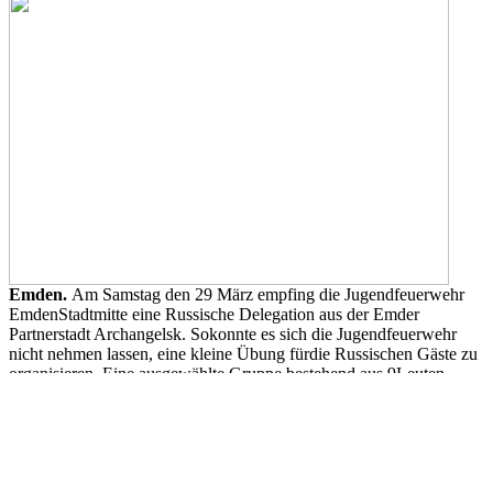
Emden.
Am Samstag den 29 März empfing die Jugendfeuerwehr
EmdenStadtmitte eine Russische Delegation aus der Emder
Partnerstadt Archangelsk. Sokonnte es sich die Jugendfeuerwehr
nicht nehmen lassen, eine kleine Übung fürdie Russischen Gäste zu
organisieren. Eine ausgewählte Gruppe bestehend aus 9Leuten
führte einen sogenannten „Löschangriff“ durch, um zu zeigen was
sie inder Jugendfeuerwehr gelernt haben. Die Russischen Gäste
verfolgten mit Neugierdie Übung der Jugendfeuerwehr und stellten
viele Fragen da sie eineJugendfeuerwehr wie es sie in Emden gibt
nicht haben. Nach einer erfolgreichabsolvierten Übungen bedankte
sich die Russische Delegation bei der Gruppe undlies es sich nicht