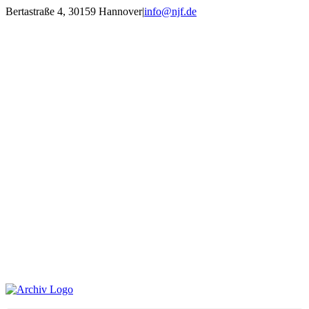
Zum
Bertastraße 4, 30159 Hannover
|
info@njf.de
Inhalt
Facebook
Instagram
YouTube
E-
springen
Mail