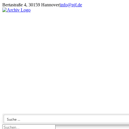
Zum
Bertastraße 4, 30159 Hannover
|
info@njf.de
Inhalt
Facebook
Instagram
YouTube
E-
springen
Mail
Suche