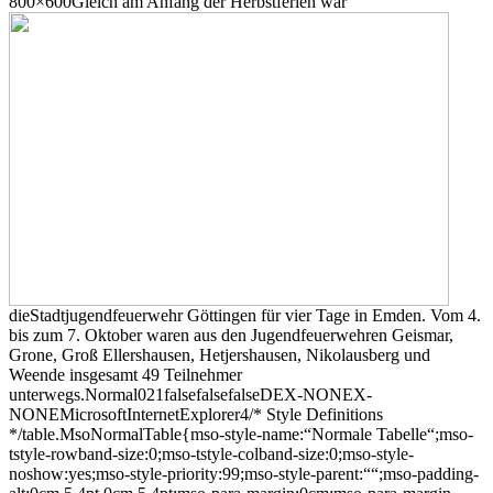
800×600
Gleich am Anfang der Herbstferien war
dieStadtjugendfeuerwehr Göttingen für vier Tage in Emden. Vom 4.
bis zum 7. Oktober waren aus den Jugendfeuerwehren Geismar,
Grone, Groß Ellershausen, Hetjershausen, Nikolausberg und
Weende insgesamt 49 Teilnehmer
unterwegs.Normal021falsefalsefalseDEX-NONEX-
NONEMicrosoftInternetExplorer4/* Style Definitions
*/table.MsoNormalTable{mso-style-name:“Normale Tabelle“;mso-
tstyle-rowband-size:0;mso-tstyle-colband-size:0;mso-style-
noshow:yes;mso-style-priority:99;mso-style-parent:““;mso-padding-