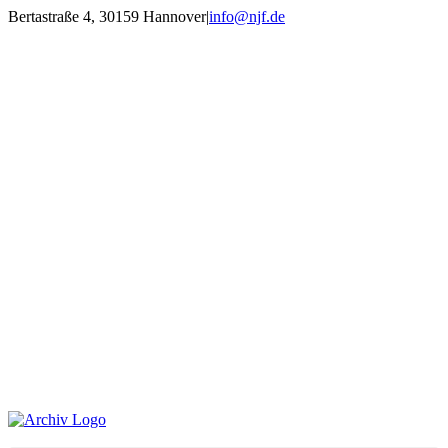
Zum
Bertastraße 4, 30159 Hannover
|
info@njf.de
Inhalt
Facebook
Instagram
YouTube
E-
springen
Mail