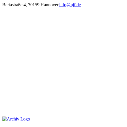
Zum
Bertastraße 4, 30159 Hannover
|
info@njf.de
Inhalt
Facebook
Instagram
YouTube
E-
springen
Mail