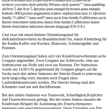
tstyle-rowband-size:0;mso-tstyle-colband-size:0;mso-style-
noshow:yes;mso-style-priority:99;mso-style-parent:““;mso-padding-
alt:0cm 5.4pt 0cm 5.4pt;mso-para-margin:0cm;mso-para-margin-
bottom:.0001pt;mso-pagination:widow-orphan;font-size:11.0pt;font-
family:“Calibri“,“sans-serif“;mso-ascii-font-family:Calibri;mso-ascii-
theme-font:minor-latin;mso-hansi-font-family:Calibri;mso-hansi-
theme-font:minor-latin;mso-fareast-language:EN-US;}
Und zwar mit einem kleinen Orientierungslauf für
dieKinderfeuerwehren im Brandabschnitt Ost, einem Kletterberg für
die Kinder,Kaffee und Kuchen, Bratwurst, Schinkengriller und
Pommes.
Zum Orientierungslauf haben sich vier Kinderfeuerwehrenmit sechs
Gruppen angemeldet. Zwei Gruppen aus Schlewecke, eine aus
Sottrum,eine aus Holle und zwei aus Bornum. Der Startschuss
wurde um 14.00 Uhr gegebenund die Gruppen gingen auf die
Suche nach den sieben Stationen der Strecke.Damit es unterwegs
nicht langweilig wird, mussten noch Fragen eines
Laufzettelsbeantwortet werden. Die Strecke betrug rund drei
Kilometer rund um und durchBornum.
Bei den sieben Stationen war Teamwork, Schnelligkeit,Köpfchen
und Feuerwehrwissen gefragt. Bei der ersten Station mussten die
Kinderzum Beispiel die Ausrüstung des Feuerwehrmannes
benennen und unwichtigesaussortieren. Denn Utensilien wie Flip