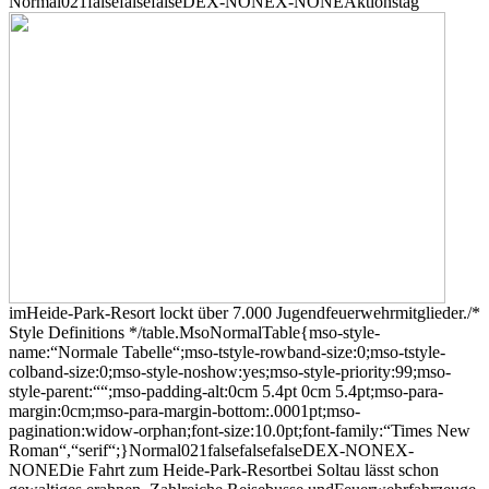
Normal021falsefalsefalseDEX-NONEX-NONE
Aktionstag
imHeide-Park-Resort lockt über 7.000 Jugendfeuerwehrmitglieder./*
Style Definitions */table.MsoNormalTable{mso-style-
name:“Normale Tabelle“;mso-tstyle-rowband-size:0;mso-tstyle-
colband-size:0;mso-style-noshow:yes;mso-style-priority:99;mso-
style-parent:““;mso-padding-alt:0cm 5.4pt 0cm 5.4pt;mso-para-
margin:0cm;mso-para-margin-bottom:.0001pt;mso-
pagination:widow-orphan;font-size:10.0pt;font-family:“Times New
Roman“,“serif“;}
Normal021falsefalsefalseDEX-NONEX-
NONEDie Fahrt zum Heide-Park-Resortbei Soltau lässt schon