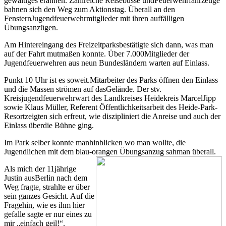
gewaltiges erahnen. Zahlreiche Reisebusse undFeuerwehrfahrzeuge
bahnen sich den Weg zum Aktionstag. Überall an den
FensternJugendfeuerwehrmitglieder mit ihren auffälligen
Übungsanzügen.
Am Hintereingang des Freizeitparksbestätigte sich dann, was man
auf der Fahrt mutmaßen konnte. Über 7.000Mitglieder der
Jugendfeuerwehren aus neun Bundesländern warten auf Einlass.
Punkt 10 Uhr ist es soweit.Mitarbeiter des Parks öffnen den Einlass
und die Massen strömen auf dasGelände. Der stv.
Kreisjugendfeuerwehrwart des Landkreises Heidekreis MarcelJipp
sowie Klaus Müller, Referent Öffentlichkeitsarbeit des Heide-Park-
Resortzeigten sich erfreut, wie diszipliniert die Anreise und auch der
Einlass überdie Bühne ging.
Im Park selber konnte manhinblicken wo man wollte, die
Jugendlichen mit dem blau-orangen Übungsanzug sahman überall.
Als mich der 11jährige
Justin ausBerlin nach dem
Weg fragte, strahlte er über
sein ganzes Gesicht. Auf die
Fragehin, wie es ihm hier
gefalle sagte er nur eines zu
mir „einfach geil!“.