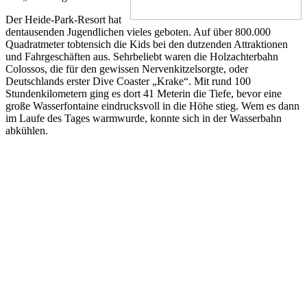
Der Heide-Park-Resort hat
dentausenden Jugendlichen vieles geboten. Auf über 800.000
Quadratmeter tobtensich die Kids bei den dutzenden Attraktionen
und Fahrgeschäften aus. Sehrbeliebt waren die Holzachterbahn
Colossos, die für den gewissen Nervenkitzelsorgte, oder
Deutschlands erster Dive Coaster „Krake“. Mit rund 100
Stundenkilometern ging es dort 41 Meterin die Tiefe, bevor eine
große Wasserfontaine eindrucksvoll in die Höhe stieg. Wem es dann
im Laufe des Tages warmwurde, konnte sich in der Wasserbahn
abkühlen.
Am Ende des Tages konnte man in vielenGesichtern der
Jugendfeuerwehrmitglieder pure Freude, aber auch
Erschöpfungansehen. Ich denke mal, auf der Rückfahrt zu den
Heimatorten wird man wiederviele Reisebusse und
Feuerwehrfahrzeuge sehen – diesmal jedoch mit schlafendenKids
hinter den Fenstern.
/* Style Definitions */table.MsoNormalTable{mso-style-
name:“Normale Tabelle“;mso-tstyle-rowband-size:0;mso-tstyle-
colband-size:0;mso-style-noshow:yes;mso-style-priority:99;mso-
style-parent:““;mso-padding-alt:0cm 5.4pt 0cm 5.4pt;mso-para-
margin:0cm;mso-para-margin-bottom:.0001pt;mso-
pagination:widow-orphan;font-size:10.0pt;font-family:“Times New