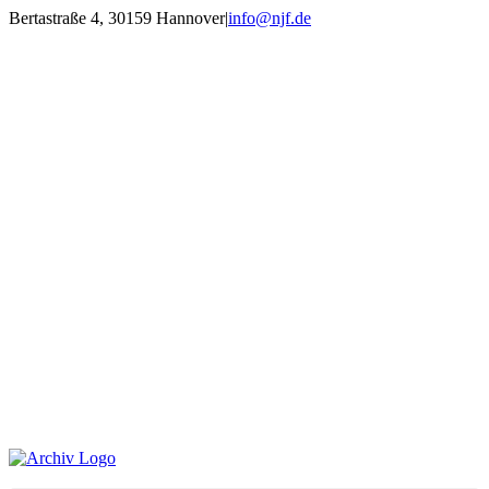
Zum
Bertastraße 4, 30159 Hannover
|
info@njf.de
Inhalt
Facebook
Instagram
YouTube
E-
springen
Mail