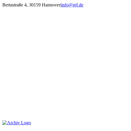
Zum
Bertastraße 4, 30159 Hannover
|
info@njf.de
Inhalt
Facebook
Instagram
YouTube
E-
springen
Mail