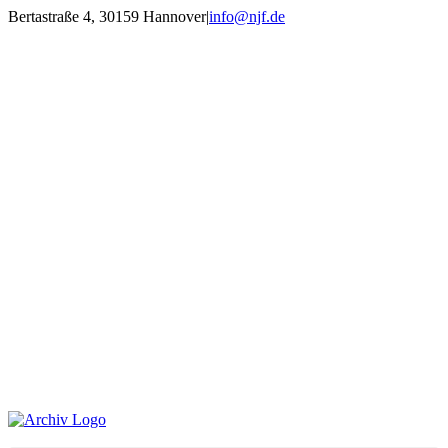
Zum
Bertastraße 4, 30159 Hannover
|
info@njf.de
Inhalt
Facebook
Instagram
YouTube
E-
springen
Mail