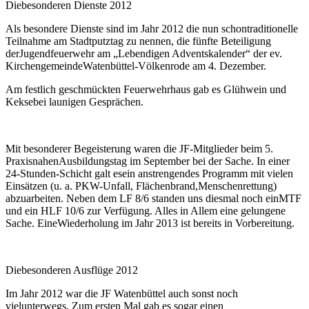
Diebesonderen Dienste 2012
Als besondere Dienste sind im Jahr 2012 die nun schontraditionelle
Teilnahme am Stadtputztag zu nennen, die fünfte Beteiligung
derJugendfeuerwehr am „Lebendigen Adventskalender“ der ev.
KirchengemeindeWatenbüttel-Völkenrode am 4. Dezember.
Am festlich geschmückten Feuerwehrhaus gab es Glühwein und
Keksebei launigen Gesprächen.
Mit besonderer Begeisterung waren die JF-Mitglieder beim 5.
PraxisnahenAusbildungstag im September bei der Sache. In einer
24-Stunden-Schicht galt esein anstrengendes Programm mit vielen
Einsätzen (u. a. PKW-Unfall, Flächenbrand,Menschenrettung)
abzuarbeiten. Neben dem LF 8/6 standen uns diesmal noch einMTF
und ein HLF 10/6 zur Verfügung. Alles in Allem eine gelungene
Sache. EineWiederholung im Jahr 2013 ist bereits in Vorbereitung.
Diebesonderen Ausflüge 2012
Im Jahr 2012 war die JF Watenbüttel auch sonst noch
vielunterwegs. Zum ersten Mal gab es sogar einen