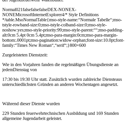
Normal021falsefalsefalseDEX-NONEX-
NONEMicrosoftInternetExplorer4/* Style Definitions
*/table.MsoNormalTable{mso-style-name:“Normale Tabelle“;mso-
tstyle-rowband-size:0;mso-tstyle-colband-size:0;mso-style-
noshow:yes;mso-style-priority:99;mso-style-parent:““;mso-padding-
alt:0cm 5.4pt 0cm 5.4pt;mso-para-margin:0cm;mso-para-margin-
bottom:.0001pt;mso-pagination:widow-orphan;font-size:10.0pt;font-
family:“Times New Roman“,“serif“;}
800×600
Zurgeleisteten Dienstzeit:
Wie in den Vorjahren fanden die regelmäßigen Übungsdienste an
jedemDienstag von
17:30 bis 19:30 Uhr statt. Zusätzlich wurden zahlreiche Diensteaus
unterschiedlichsten Gründen an anderen Wochentagen angesetzt.
Während dieser Dienste wurden
229 Stunden feuerwehrtechnischen Ausbildung und 169 Stunden
allgemeine Jugendarbeit geleistet.