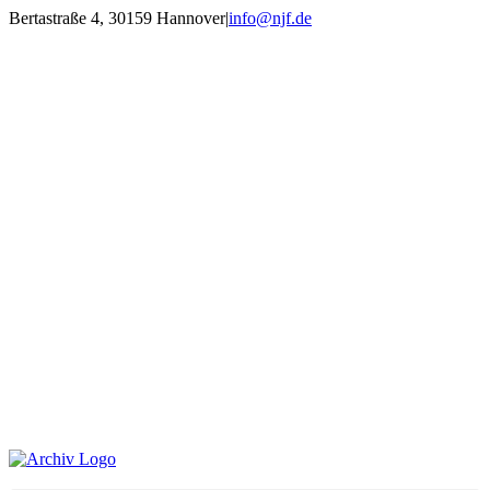
Zum
Bertastraße 4, 30159 Hannover
|
info@njf.de
Inhalt
Facebook
Instagram
YouTube
E-
springen
Mail