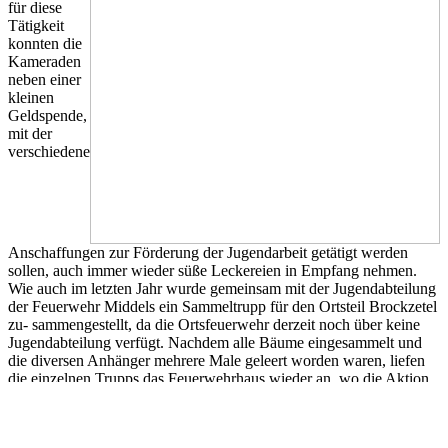
für diese
Tätigkeit
konnten die
Kameraden
neben einer
kleinen
Geldspende,
mit der
verschiedene
Anschaffungen zur Förderung der Jugendarbeit getätigt werden
sollen, auch immer wieder süße Leckereien in Empfang nehmen.
Wie auch im letzten Jahr wurde gemeinsam mit der Jugendabteilung
der Feuerwehr Middels ein Sammeltrupp für den Ortsteil Brockzetel
zu- sammengestellt, da die Ortsfeuerwehr derzeit noch über keine
Jugendabteilung verfügt. Nachdem alle Bäume eingesammelt und
die diversen Anhänger mehrere Male geleert worden waren, liefen
die einzelnen Trupps das Feuerwehrhaus wieder an, wo die Aktion
mit einem gemeinsamen Mit- tagessen abgeschlossen wurde.
Bericht und Bilder: Feuerwehr Plaggenburg