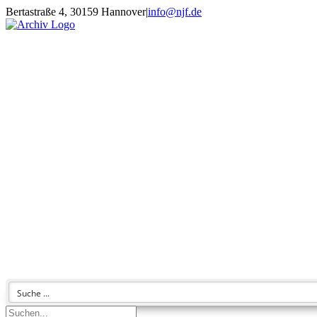
Zum
Bertastraße 4, 30159 Hannover
|
info@njf.de
Inhalt
Facebook
Instagram
YouTube
E-
springen
Mail
Suche