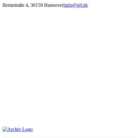
Zum
Bertastraße 4, 30159 Hannover
|
info@njf.de
Inhalt
Facebook
Instagram
YouTube
E-
springen
Mail