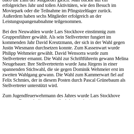
erfolgreiches Jahr und tollen Aktivitäten, wie den Besuch im
Moviepark oder die Teilnahme im Pfingstzeltlager zurück.
Außerdem haben sechs Mitglieder erfolgreich an der
Leistungsspangenabnahme teilgenommen.
Bei den Neuwahlen wurde Lars Stockhove einstimmig zum
Gruppenführer gewählt. Als sein Stellvertreter fungiert im
kommenden Jahr David Kreutzmann, der sich in der Wahl gegen
Justin Wiesmann durchsetzen konnte. Zum Kassenwart wurde
Philipp Wehmeier gewählt. David Wensorra wurde zum
Stellvertreter ernannt. Die Wahl zur Schriftführerin gewann Melina
Neugebauer. Ihre Stellvertreterin wurde Jana Jürgens in einer
spannenden Stichwahl, die sie gegen Dominik Wehmeier erst im
zweiten Wahlgang gewann. Die Wahl zum Kammerwart fiel auf
Felix Schmies, der in diesem Posten durch Pascal Grünebaum als
Stellvertreter unterstützt wird.
Zum Jugendfeuerwehrmann des Jahres wurde Lars Stockhove
ernannt. Er wurde für seine tolle Arbeit und sein gutes
feuerwehrtechnisches Wissen mit einem Pokal und einer Urkunde
ausgezeichnet.
Abschließend sprachen die Gäste noch ein paar dankende Worte. So
wünschte Alexandra Runnebohm allen Gewählten alles Gute für
ihre zukünftigen Tätigkeiten. Martin Menke bedankte sich für die