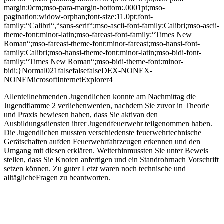
margin:0cm;mso-para-margin-bottom:.0001pt;mso-
pagination:widow-orphan;font-size:11.0pt;font-
family:“Calibri“,“sans-serif“;mso-ascii-font-family:Calibri;mso-ascii-
theme-font:minor-latin;mso-fareast-font-family:“Times New
Roman“;mso-fareast-theme-font:minor-fareast;mso-hansi-font-
family:Calibri;mso-hansi-theme-font:minor-latin;mso-bidi-font-
family:“Times New Roman“;mso-bidi-theme-font:minor-
bidi;}
Normal021falsefalsefalseDEX-NONEX-
NONEMicrosoftInternetExplorer4
Allenteilnehmenden Jugendlichen konnte am Nachmittag die
Jugendflamme 2 verliehenwerden, nachdem Sie zuvor in Theorie
und Praxis bewiesen haben, dass Sie aktivan den
Ausbildungsdiensten ihrer Jugendfeuerwehr teilgenommen haben.
Die Jugendlichen mussten verschiedenste feuerwehrtechnische
Gerätschaften aufden Feuerwehrfahrzeugen erkennen und den
Umgang mit diesen erklären. Weiterhinmussten Sie unter Beweis
stellen, dass Sie Knoten anfertigen und ein Standrohrnach Vorschrift
setzen können. Zu guter Letzt waren noch technische und
alltäglicheFragen zu beantworten.
AmNachmittag konnte dann festgestellt werden, dass nicht nur alle
Jugendlichenbestanden haben, sondern auch der Ausbildungsstand
in den Jugendfeuerwehren desLandkreis Harburg sehr gut ist. Viele
Jugendlichen hatten Ihre Jugendflamme 2mit traumhaften