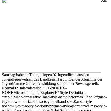
Am
Samstag haben inTodtglüsingen 92 Jugendliche aus den
Jugendfeuerwehren des Landkreis Harburgbei der Abnahme der
Jugendflamme 2 ihren Ausbildungsstand unter Beweisgestellt.
Normal021falsefalsefalseDEX-NONEX-
NONEMicrosoftInternetExplorer4/* Style Definitions
*/table.MsoNormalTable{mso-style-name:“Normale Tabelle“;mso-
tstyle-rowband-size:0;mso-tstyle-colband-size:0;mso-style-
noshow:yes;mso-style-priority:99;mso-style-qformat:yes;mso-style-
parent:““;mso-padding-alt:0cm 5.4pt 0cm 5.4pt;mso-para-