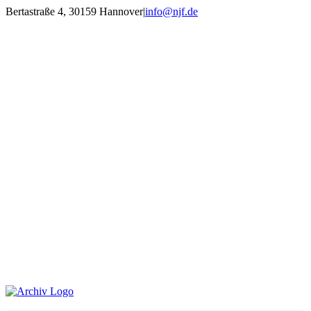
Zum
Bertastraße 4, 30159 Hannover
|
info@njf.de
Inhalt
Facebook
Instagram
YouTube
E-
springen
Mail