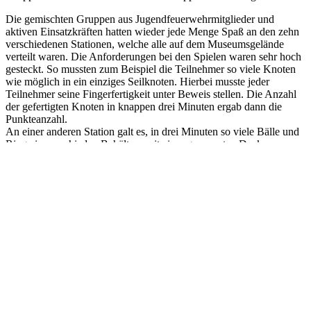
Die gemischten Gruppen aus Jugendfeuerwehrmitglieder und
aktiven Einsatzkräften hatten wieder jede Menge Spaß an den zehn
verschiedenen Stationen, welche alle auf dem Museumsgelände
verteilt waren. Die Anforderungen bei den Spielen waren sehr hoch
gesteckt. So mussten zum Beispiel die Teilnehmer so viele Knoten
wie möglich in ein einziges Seilknoten. Hierbei musste jeder
Teilnehmer seine Fingerfertigkeit unter Beweis stellen. Die Anzahl
der gefertigten Knoten in knappen drei Minuten ergab dann die
Punkteanzahl.
An einer anderen Station galt es, in drei Minuten so viele Bälle und
Ringe in verschieden Behältern mit einer gespannten Decke zu
schleudern. Und natürlich gab es wie jedesJahr Spiele mit Wasser,
bei denen Schwämme von Teilnehmer zu Teilnehmergeschleudert
werden mussten. Entscheidend hierbei war, dass möglichst viel
Wasser am Ende aus dem Schwamm herausgequetscht werden
konnte.
DieTeamarbeit zwischen Jung und Alt wurde wieder einmal
hervorragend umgesetzt. Im Fazit betonten der
Kreisjugendfeuerwehrwart Joachim Klatt und der Kreisbrandmeister
Claus Bauck, dass dieser Tag ein echter Gewinnund eine
Bereicherung für die Feuerwehren ist. Der Nachmittag wurde
miteinem musikalischen Open Air Konzert des
Kreisfeuerwehrmusikzuges umrahmt.