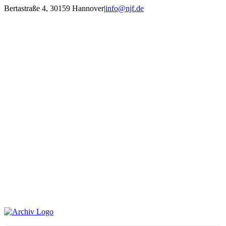
Zum
Bertastraße 4, 30159 Hannover
|
info@njf.de
Inhalt
Facebook
Instagram
YouTube
E-
springen
Mail