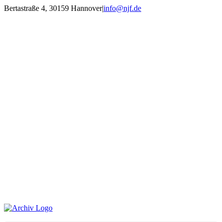
Zum
Bertastraße 4, 30159 Hannover
|
info@njf.de
Inhalt
Facebook
Instagram
YouTube
E-
springen
Mail