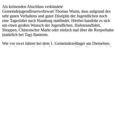
Als krönenden Abschluss verkündete
Gemeindejugendfeuerwehrwart Thomas Wurm, dass aufgrund des
sehr guten Verhaltens und guter Disziplin der Jugendlichen noch
eine Tagesfahrt nach Hamburg stattfindet. Hierbei handelte es sich
um einen großen Wunsch der Jugendlichen. Hafenrundfahrt,
Shoppen, Chinesischer Markt oder einfach mal über die Reeperbahn
(natürlich bei Tag) flanieren.
Wie vor zwei Jahren bei dem 1. Gemeindezeltlager am Diemelsee,
wurde diegesamte Logistik, Organisation und Verpflegung durch die
Jugendfeuerwehrwarte und Betreuer der Samtgemeinde Dransfeld
gemeistert.Große Unterstützung gab es in diesem Jahr von dem
Kinder- und Jugendfeuerwehr Förderverein Samtgemeinde
Dransfeld e. V. in finanzieller Hinsicht als auch in tatkräftiger Hilfe.
1. Vorsitzender Torsten Federkeil und Kassenwartin Maren Weber
unterstützten die Zeltlagercrew spontan ein paar Tage bei der
Organisation vor Ort.
Das nächste Gemeindezeltlager dieser Art wird in zwei Jahren
stattfinden. Mit der Suche eines passenden Reisezieles wird schon
bald begonnen, denn es soll wieder ein Stück weiter weg gehen,
vielleicht sogar ins benachbarte Ausland.
Text und Foto: Matthias Freter