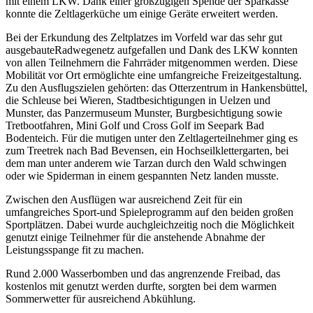
mit einem LKW. Dank einer großzügigen Spende der Sparkasse
konnte die Zeltlagerküche um einige Geräte erweitert werden.
Bei der Erkundung des Zeltplatzes im Vorfeld war das sehr gut
ausgebauteRadwegenetz aufgefallen und Dank des LKW konnten
von allen Teilnehmern die Fahrräder mitgenommen werden. Diese
Mobilität vor Ort ermöglichte eine umfangreiche Freizeitgestaltung.
Zu den Ausflugszielen gehörten: das Otterzentrum in Hankensbüttel,
die Schleuse bei Wieren, Stadtbesichtigungen in Uelzen und
Munster, das Panzermuseum Munster, Burgbesichtigung sowie
Tretbootfahren, Mini Golf und Cross Golf im Seepark Bad
Bodenteich. Für die mutigen unter den Zeltlagerteilnehmer ging es
zum Treetrek nach Bad Bevensen, ein Hochseilklettergarten, bei
dem man unter anderem wie Tarzan durch den Wald schwingen
oder wie Spiderman in einem gespannten Netz landen musste.
Zwischen den Ausflügen war ausreichend Zeit für ein
umfangreiches Sport-und Spieleprogramm auf den beiden großen
Sportplätzen. Dabei wurde auchgleichzeitig noch die Möglichkeit
genutzt einige Teilnehmer für die anstehende Abnahme der
Leistungsspange fit zu machen.
Rund 2.000 Wasserbomben und das angrenzende Freibad, das
kostenlos mit genutzt werden durfte, sorgten bei dem warmen
Sommerwetter für ausreichend Abkühlung.