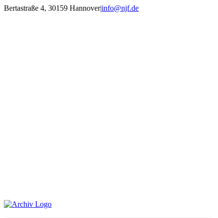
Zum
Bertastraße 4, 30159 Hannover
|
info@njf.de
Inhalt
Facebook
Instagram
YouTube
E-
springen
Mail