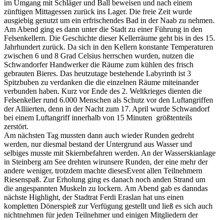
im Umgang mit Schläger und Ball beweisen und nach einem
zünftigen Mittagessen zurück ins Lager. Die freie Zeit wurde
ausgiebig genutzt um ein erfrischendes Bad in der Naab zu nehmen.
Am Abend ging es dann unter die Stadt zu einer Führung in den
Felsenkellern. Die Geschichte dieser Kellerräume geht bis in des 15.
Jahrhundert zurück. Da sich in den Kellern konstante Temperaturen
zwischen 6 und 8 Grad Celsius herrschen wurden, nutzen die
Schwandorfer Handwerker die Räume zum kühlen des frisch
gebrauten Bieres. Das heutzutage bestehende Labyrinth ist 3
Spitzbuben zu verdanken die die einzelnen Räume miteinander
verbunden haben. Kurz vor Ende des 2. Weltkrieges dienten die
Felsenkeller rund 6.000 Menschen als Schutz vor den Luftangriffen
der Alliierten, denn in der Nacht zum 17. April wurde Schwandorf
bei einem Luftangriff innerhalb von 15 Minuten größtenteils
zerstört.
Am nächsten Tag mussten dann auch wieder Runden gedreht
werden, nur diesmal bestand der Untergrund aus Wasser und
selbiges musste mit Skiernbefahren werden. An der Wasserskianlage
in Steinberg am See drehten wirunsere Runden, der eine mehr der
andere weniger, trotzdem machte diesesEvent allen Teilnehmern
Riesenspaß. Zur Erholung ging es danach noch anden Strand um
die angespannten Muskeln zu lockern. Am Abend gab es danndas
nächste Highlight, der Stadtrat Ferdi Eraslan hat uns einen
kompletten Dönerspieß zur Verfügung gestellt und ließ es sich auch
nichtnehmen für jeden Teilnehmer und einigen Mitgliedern der