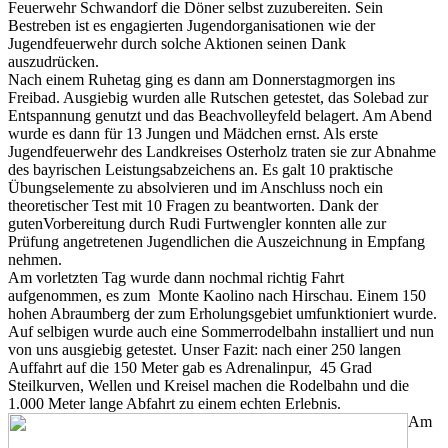
Feuerwehr Schwandorf die Döner selbst zuzubereiten. Sein
Bestreben ist es engagierten Jugendorganisationen wie der
Jugendfeuerwehr durch solche Aktionen seinen Dank
auszudrücken.
Nach einem Ruhetag ging es dann am Donnerstagmorgen ins
Freibad. Ausgiebig wurden alle Rutschen getestet, das Solebad zur
Entspannung genutzt und das Beachvolleyfeld belagert. Am Abend
wurde es dann für 13 Jungen und Mädchen ernst. Als erste
Jugendfeuerwehr des Landkreises Osterholz traten sie zur Abnahme
des bayrischen Leistungsabzeichens an. Es galt 10 praktische
Übungselemente zu absolvieren und im Anschluss noch ein
theoretischer Test mit 10 Fragen zu beantworten. Dank der
gutenVorbereitung durch Rudi Furtwengler konnten alle zur
Prüfung angetretenen Jugendlichen die Auszeichnung in Empfang
nehmen.
Am vorletzten Tag wurde dann nochmal richtig Fahrt
aufgenommen, es zum Monte Kaolino nach Hirschau. Einem 150
hohen Abraumberg der zum Erholungsgebiet umfunktioniert wurde.
Auf selbigen wurde auch eine Sommerrodelbahn installiert und nun
von uns ausgiebig getestet. Unser Fazit: nach einer 250 langen
Auffahrt auf die 150 Meter gab es Adrenalinpur, 45 Grad
Steilkurven, Wellen und Kreisel machen die Rodelbahn und die
1.000 Meter lange Abfahrt zu einem echten Erlebnis.
Am