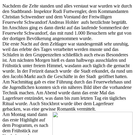
Nachdem die Zelte standen und alles verstaut war wurden wir durch
den Stadtbrand- Inspektor Rudi Furtwengler, dem Kommandanten
Christian Schwendner und dem Vorstand der Freiwilligen
Feuerwehr Schwandorf Andreas Hohler aufs herzlichste begrüßt.
Im Anschluss ging es dann direkt auf das laufende Sommerfest der
Feuerwehr Schwandorf, das mit rund 1.000 Besuchern sehr gut von
der dortigen Bevölkerung angenommen wurde.
Die erste Nacht auf dem Zeltlager war standesgemäß sehr unruhig,
weil das erlebte des Tages verarbeitet werden musste und das
Schlafen in den Gruppenzelten schließlich auch etwas Besonderes
ist. Am nächsten Morgen hieß es dann halbwegs ausschlafen und
Frühstück unter freiem Himmel, wasdann auch täglich die gemacht
wurde. In der Freizeit danach wurde die Stadt erkundet, da rund um
den Jacobi-Markt auch die Geschäfte in der Stadt geöffnet hatten.
Am Nachmittag gab es eine Führung durch das Feuerwehrhaus und
die Jugendlichen konnten sich ein näheres Bild über die vorhandene
Technik machen. Am Abend wurde dann das erste Mal das
Lagerfeuer entzündet, was dann bis zum letzten Tag ein tägliches
Ritual wurde. Auch Stockbrot wurde über dem Lagerfeuer
gebacken, was eine gewisse Romantik vermittelt.
Am Montag stand dann
das erste Highlight auf
dem Programm, es nach
dem Frühstück zur