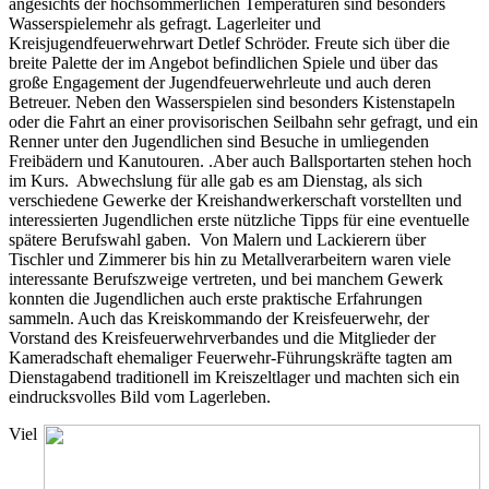
angesichts der hochsommerlichen Temperaturen sind besonders
Wasserspielemehr als gefragt. Lagerleiter und
Kreisjugendfeuerwehrwart Detlef Schröder. Freute sich über die
breite Palette der im Angebot befindlichen Spiele und über das
große Engagement der Jugendfeuerwehrleute und auch deren
Betreuer. Neben den Wasserspielen sind besonders Kistenstapeln
oder die Fahrt an einer provisorischen Seilbahn sehr gefragt, und ein
Renner unter den Jugendlichen sind Besuche in umliegenden
Freibädern und Kanutouren. .Aber auch Ballsportarten stehen hoch
im Kurs. Abwechslung für alle gab es am Dienstag, als sich
verschiedene Gewerke der Kreishandwerkerschaft vorstellten und
interessierten Jugendlichen erste nützliche Tipps für eine eventuelle
spätere Berufswahl gaben. Von Malern und Lackierern über
Tischler und Zimmerer bis hin zu Metallverarbeitern waren viele
interessante Berufszweige vertreten, und bei manchem Gewerk
konnten die Jugendlichen auch erste praktische Erfahrungen
sammeln. Auch das Kreiskommando der Kreisfeuerwehr, der
Vorstand des Kreisfeuerwehrverbandes und die Mitglieder der
Kameradschaft ehemaliger Feuerwehr-Führungskräfte tagten am
Dienstagabend traditionell im Kreiszeltlager und machten sich ein
eindrucksvolles Bild vom Lagerleben.
Viel