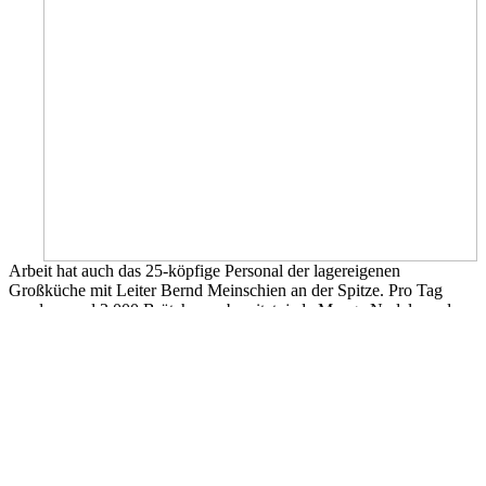
Arbeit hat auch das 25-köpfige Personal der lagereigenen
Großküche mit Leiter Bernd Meinschien an der Spitze. Pro Tag
werden rund 3 000 Brötchen zubereitet, jede Menge Nudeln und
Fleischverarbeitet, und der größte Renner bei dem herrschendem
Sommerwetter sind Wassermelonen. Rund fünfeinhalb Tonnen der
aromatischen, gesunden Frucht werden im Laufe des Lagers
verarbeitet, mit dem Zubereiten hat Timo Petersen aus Wulfsen viel
zu tun, er zerteilt die Früchte so, dass sie in handlichen Portionen an
die Lagerteilnehmer ausgegeben und bei dem Wetter zu einem
absoluten Hochgenuss werden. Zwei langjährige Betreuer des alle
zwei Jahre stattfindenden Kreiszeltlagers erhielten Von Detlef
Schröder noch Auszeichnungen für ihr großes Engagement.