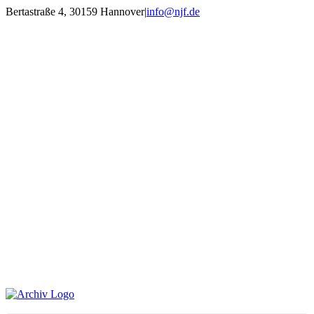
Zum
Bertastraße 4, 30159 Hannover
|
info@njf.de
Inhalt
Facebook
Instagram
YouTube
E-
springen
Mail