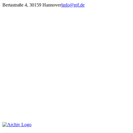
Zum
Bertastraße 4, 30159 Hannover
|
info@njf.de
Inhalt
Facebook
Instagram
YouTube
E-
springen
Mail