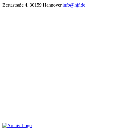
Zum
Bertastraße 4, 30159 Hannover
|
info@njf.de
Inhalt
Facebook
Instagram
YouTube
E-
springen
Mail