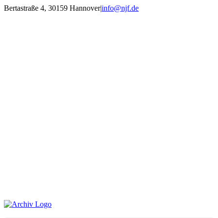
Zum
Bertastraße 4, 30159 Hannover
|
info@njf.de
Inhalt
Facebook
Instagram
YouTube
E-
springen
Mail