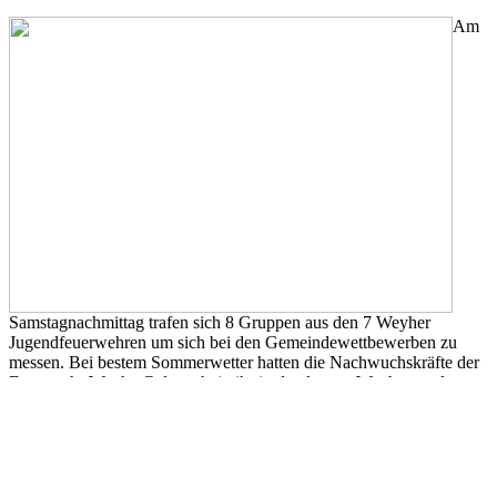
Am
Samstagnachmittag trafen sich 8 Gruppen aus den 7 Weyher
Jugendfeuerwehren um sich bei den Gemeindewettbewerben zu
messen. Bei bestem Sommerwetter hatten die Nachwuchskräfte der
Feuerwehr Weyhe Gelegenheit, ihr in den letzten Wochen und
Monaten trainiertes Können unter Beweis zu stellen. Ausgetragen
wurden die Wettbewerbe in diesem Jahr auf dem Sportplatz der
Kooperativen Gesamtschule in Leeste.
Beim Bundeswettbewerb Teil A galt es eine (trockene) Löschübung