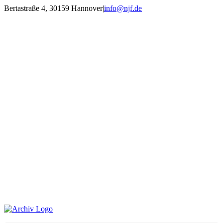
Zum
Bertastraße 4, 30159 Hannover
|
info@njf.de
Inhalt
Facebook
Instagram
YouTube
E-
springen
Mail