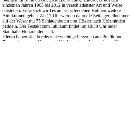
einzelnen Jahren 1965 bis 2012 in verschiedenster Art und Weise
darstellen. Zusätzlich wird es auf verschiedenen Bühnen weitere
Attraktionen geben. Ab 12 Uhr werden dann die Zeltlagerteilnehmer
auf der Weser mit 75 Schlauchboten von Höxter nach Holzminden
paddeln. Der Festakt zum Jubiläum findet um 18:30 Uhr inder
Stadthalle Holzminden statt.
Hierzu haben sich bereits viele wichtige Personen aus Politik und
Feuerwehr angemeldet – auch Niedersachsens Innenminister Uwe
Schünemann wird zu den Gratulanten gehören. Im Anschluss der
Feierlichkeit ist ein musikalischer Ausklang, mit Live-Bands rund
um die Stadthalle vorgesehen. Der letzte Tag des Jubiläums wird mit
einem Brunch im Zeltlager ausklingen.
Zum Jubiläum der Niedersächsischen Jugendfeuerwehr sind alle
Familien, Freunde und Gönner der Jugendfeuerwehr und
Interessierte eingeladen. Mehr Informationen unter www.njf.de .
Text: Marc Henkel (MH)
Fachbereich Öffentlichkeitsarbeit der Niedersächsischen
Jugendfeuerwehr e.V.
Weitere Informationen, wie zum Beispiel der Programmablauf
finden Sie unter diesem Link !
Teilen Sie diesen Artikel!