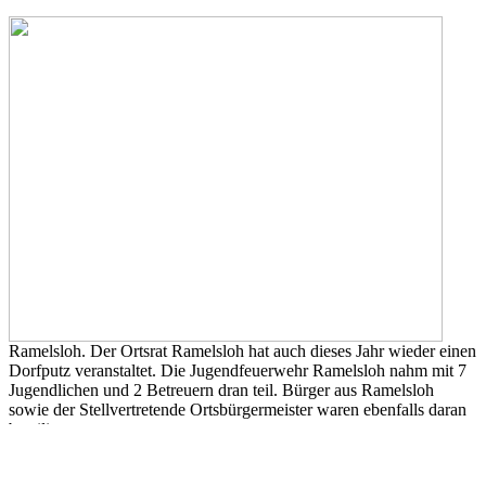
Ramelsloh. Der Ortsrat Ramelsloh hat auch dieses Jahr wieder einen
Dorfputz veranstaltet. Die Jugendfeuerwehr Ramelsloh nahm mit 7
Jugendlichen und 2 Betreuern dran teil. Bürger aus Ramelsloh
sowie der Stellvertretende Ortsbürgermeister waren ebenfalls daran
beteiligt.
Bei der Aktion in und um Ramelsloh wurden säckeweise Müll
zusammengetragen, unter anderem alte Dosen, Plastiktüten,