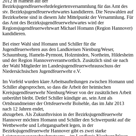
2012 in Hameln auf der
Bezirksjugendfeuerwehrdelegiertenversammlung für das Amt des
stv. Bezirksjugendfeuerwehrwartes kandidieren. Die Neuwahlen auf
Bezirksebene sind in diesem Jahr Mittelpunkt der Versammlung. Für
das Amt des Bezirksjugendfeuerwehrwartes wird der
Regionsjugendfeuerwehrwart Michael Homann (Region Hannover)
kandidieren.
Bei einer Wahl sind Homann und Schiller für die
Jugendfeuerwehren aus den Landkreisen Nienburg/Weser,
Schaumburg, Hameln-Pyrmont, Holzminden, Northeim, Hildesheim
und der Region Hannoververantwortlich. Zusätzlich sind sie nach
der Wahl Mitglieder im Landesjugendfeuerwehrausschuss der
Niedersächsischen Jugendfeuerwehr e.V.
Im Vorfeld wurden klare Arbeitsaufteilungen zwischen Homann und
Schiller abgesprochen, so dass die Arbeit der heimischen
Kreisjugendfeuerwehr Nienburg/Weser von der zusätzlichen Arbeit
unberührt bleibt. Detlef Schiller kündigte an, sein Amt als
Ortsbrandmeister der Ortsfeuerwehr Bolsehle, das im Jahr 2013
nach 12 Jahren endet,
abzugeben. Als Zukunftsvision in der Bezirksjugendfeuerwehr
Hannover möchten Homann und Schiller den Schwerpunkt auf die
Wettbewerbe und Lehrgangsarbeit legen, in der
Bezirksjugendfeuerwehr Hannover gibt es zwei starke