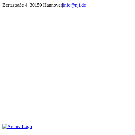
Zum
Bertastraße 4, 30159 Hannover
|
info@njf.de
Inhalt
Facebook
Instagram
YouTube
E-
springen
Mail