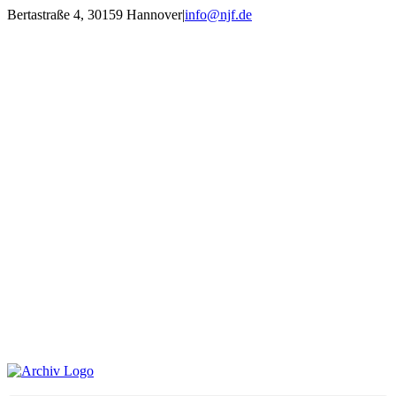
Zum
Bertastraße 4, 30159 Hannover
|
info@njf.de
Inhalt
Facebook
Instagram
YouTube
E-
springen
Mail