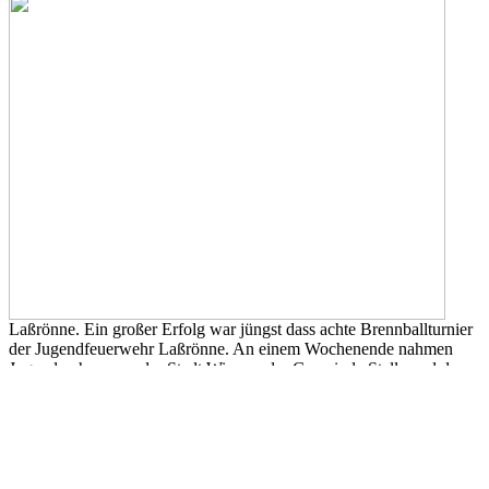
Laßrönne. Ein großer Erfolg war jüngst dass achte Brennballturnier
der Jugendfeuerwehr Laßrönne. An einem Wochenende nahmen
Jugendwehren aus der Stadt Winsen, der Gemeinde Stelle und der
Gemeinde Hanstedt teil. Am Ende freute sich die Gruppe der
Jugendfeuerwehr Bahlburg über Rang 1.
Die Organisatoren der Laßrönner Jugendwehr, Manuela Spende und
Stefanie Köhn, hatten auf Grund des großen Engagements der
teilnehmendenTeams ihre helle Freude an der Veranstaltung: „Es