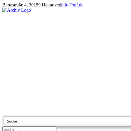
Zum
Bertastraße 4, 30159 Hannover
|
info@njf.de
Inhalt
Facebook
Instagram
YouTube
E-
springen
Mail
Suche