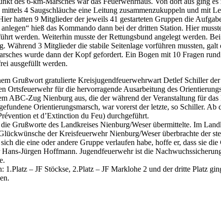
unkt des 6-km-Marsches war das Feuerwehrhaus. Von dort aus ging es z
s mittels 4 Saugschläuche eine Leitung zusammenzukuppeln und mit Lein
Hier hatten 9 Mitglieder der jeweils 41 gestarteten Gruppen die Aufgab
 anlegen“ hieß das Kommando dann bei der dritten Station. Hier musste
ührt werden. Weiterhin musste der Rettungsbund angelegt werden. Bei d
g. Während 3 Mitglieder die stabile Seitenlage vorführen mussten, galt 
arsches wurde dann der Kopf gefordert. Ein Bogen mit 10 Fragen ru
frei ausgefüllt werden.
nem Grußwort gratulierte Kreisjugendfeuerwehrwart Detlef Schiller de
gen Ortsfeuerwehr für die hervorragende Ausarbeitung des Orientierun
m ABC-Zug Nienburg aus, die der während der Veranstaltung für das l
ttgefundene Orientierungsmarsch, war vorerst der letzte, so Schiller.
révention et d’Extinction du Feu) durchgeführt.
die Grußworte des Landkreises Nienburg/Weser übermittelte. Im Landkrei
 Glückwünsche der Kreisfeuerwehr Nienburg/Weser überbrachte der stel
ich die eine oder andere Gruppe verlaufen habe, hoffe er, dass sie d
 Hans-Jürgen Hoffmann. Jugendfeuerwehr ist die Nachwuchssicherung 
e.
 1.Platz – JF Stöckse, 2.Platz – JF Marklohe 2 und der dritte Platz g
en.