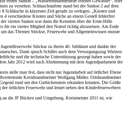
ur ersten Station – „Wasserentnahmestelle offenes Gewässer“. Hier
en zu versehen. Schlauchstafette stand bei der Station 2 auf dem
e 8 Schläuche in kürzester Zeit gerade zu verlegen. „Knoten und
n 4 verschiedene Knoten und Stiche an einem Gestell fehlerfrei
er vierten Station war dann die Kenntnis über die Erste-Hilfe
es für ein viertes Mitglied den Notruf richtig abzusetzen. Am Ende
nd um das Themen Stöckse, Feuerwehr und Allgemeinwissen musste
r Jugendfeuerwehr Stöckse zu ihrem 40. Jubiläum und dankte der
gsmarsches. Dank sprach Schiller auch dem Versorgungszug Wietzen
eibliche und die technische Unterstützung gesorgt haben sowie der
 Ab dem Jahr 2012 wird nach Abstimmung mit dem Jugendparlament der
s stelle man fest, dass nicht nur Jugendarbeit auf örtlicher Ebene
lvertretende Kreisbrandmeister Wolfgang Müller. Ortsbrandmeister
ie Gegend rund um den Giebichenstein erkunden konnten. Die Grüße
der örtlichen Feuerwehr und leistet neben den Kinderfeuerwehren
ing an die JF Bücken und Umgebung. Kreismeister 2011 ist, wie