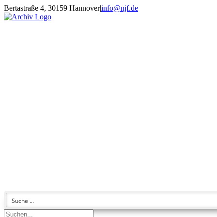
Zum
Bertastraße 4, 30159 Hannover
|
info@njf.de
Inhalt
Facebook
Instagram
YouTube
E-
springen
Mail
Suche