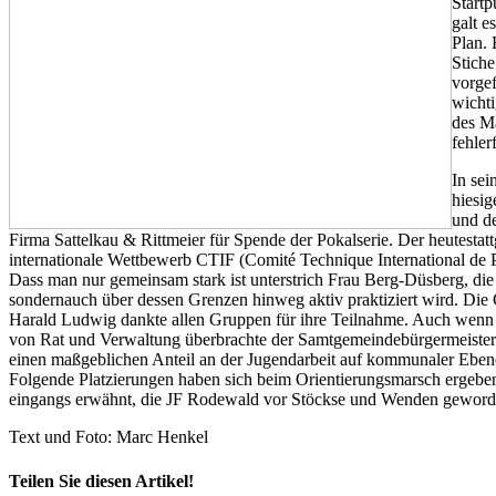
Startp
galt e
Plan. 
Stiche
vorgef
wichti
des M
fehler
In sei
hiesi
und de
Firma Sattelkau & Rittmeier für Spende der Pokalserie. Der heutesta
internationale Wettbewerb CTIF (Comité Technique International de P
Dass man nur gemeinsam stark ist unterstrich Frau Berg-Düsberg, die 
sondernauch über dessen Grenzen hinweg aktiv praktiziert wird. Die
Harald Ludwig dankte allen Gruppen für ihre Teilnahme. Auch wenn s
von Rat und Verwaltung überbrachte der Samtgemeindebürgermeister
einen maßgeblichen Anteil an der Jugendarbeit auf kommunaler Eben
Folgende Platzierungen haben sich beim Orientierungsmarsch ergeben:
eingangs erwähnt, die JF Rodewald vor Stöckse und Wenden geword
Text und Foto: Marc Henkel
Teilen Sie diesen Artikel!