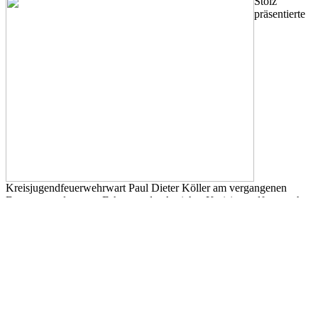
Stolz
präsentierte
Kreisjugendfeuerwehrwart Paul Dieter Köller am vergangenen
Donnerstag das neue Fahrzeug der Auricher Kreisjugendfeuerwehr.
Das Fahrzeug wird allen Jugendfeuerwehren im Landkreis bei
Bedarf zur Verfügung stehen. Herr Köller sagte, es sei einhartes
Stück Arbeit gewesen, den Betrag zusammen zu bekommen. Umso
mehr freute es ihn, sich bei den folgenden Spendern recht herzlich
bedanken zu dürfen:
Busker GmbH ; Lohnunternehmen Enninga ; Autoverwertung
Müller ; Ingo Reis ; AAF GmbH ; Rücker GmbH ;To Huus ;
Hinrich Goes ; LIMA; GaststätteRahmann ; Venezia Eiscafe ;