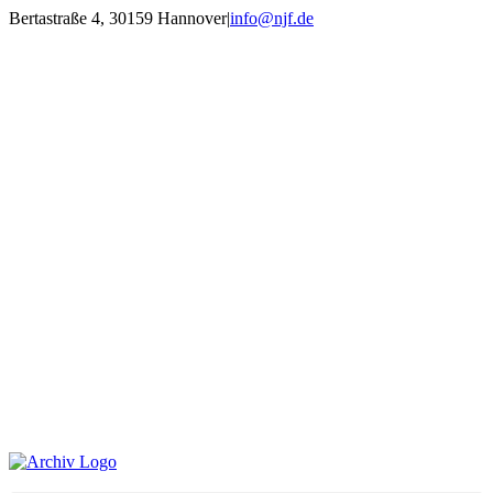
Zum
Bertastraße 4, 30159 Hannover
|
info@njf.de
Inhalt
Facebook
Instagram
YouTube
E-
springen
Mail