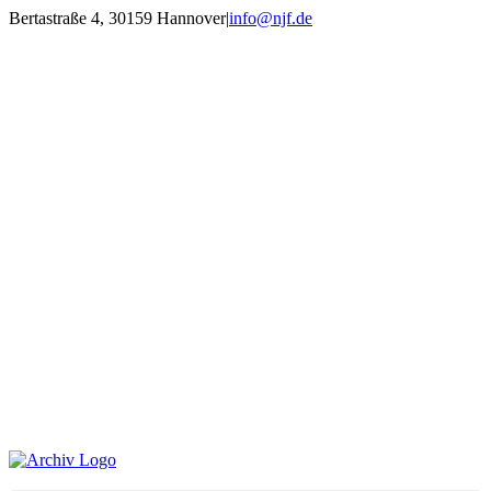
Zum
Bertastraße 4, 30159 Hannover
|
info@njf.de
Inhalt
Facebook
Instagram
YouTube
E-
springen
Mail