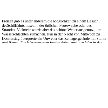
Freizeit gab es unter anderem die Möglichkeit zu einem Besuch
desSchifffahrtsmuseum, der örtlichen Feuerwache oder des
Strandes. Vielmehr wurde aber das schöne Wetter ausgenutzt, um
Wasserschlachten zumachen. Nur in der Nacht von Mittwoch zu
Donnerstag überquerte ein Unwetter das Zeltlagergelände mit Sturm
und Regen. Die Wassermassen fanden dabei auch den Weg in das
eine oder andere Zelt, aber durch die gegenseitige Hilfe und
Unterstützung der Jugendfeuerwehren untereinanderwurden die
Zelte wieder hergerichtet.
Ein besonderes Lob erhielt in der Zeltlagerwoche die Küche, die
sich erst wenige Wochen vor dem Zeltlager zusammengefunden
hatte. Gemüsesuppe, Salat und Rührei gab es wohl noch nie in
einem Zeltlager.
Da am Samstag die Abreise schon recht früh geplant war, wurde die
Siegerehrung bereits auf Freitagabend vorverlegt. Hierbei wurde die
Jugendfeuerwehr Jade Lagersieger, vor Neuenkoop- Köterende,
Moorriem, Golzwarden und Seefeld-Reitland-Schwei.
Alles in allem ein besonderes, toll organisiertes Zeltlager von dem
wohlfast alle Teilnehmer spätestens nach Verlassen der Fähre im
Bus noch mal kurz geträumt haben.