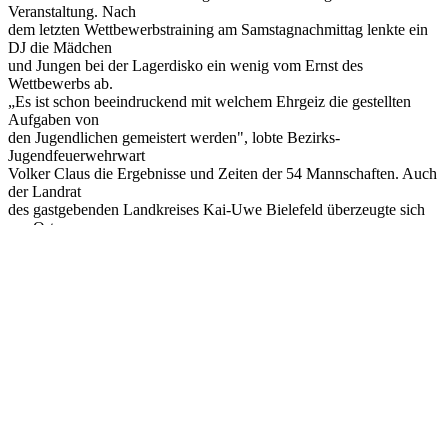
Veranstaltung. Nach
dem letzten Wettbewerbstraining am Samstagnachmittag lenkte ein
DJ die Mädchen
und Jungen bei der Lagerdisko ein wenig vom Ernst des
Wettbewerbs ab.
„Es ist schon beeindruckend mit welchem Ehrgeiz die gestellten
Aufgaben von
den Jugendlichen gemeistert werden", lobte Bezirks-
Jugendfeuerwehrwart
Volker Claus die Ergebnisse und Zeiten der 54 Mannschaften. Auch
der Landrat
des gastgebenden Landkreises Kai-Uwe Bielefeld überzeugte sich
vor Ort von
den Leistungen der Nachwuchsbrandschützer, ebenso wie der
Präsident des
Landesfeuerwehrverbandes Hans Graulich und der Vizepräsident
Uwe Quante.
Für den Landeswettbewerb in Delmenhorst haben sich qualifiziert:
Wesel 3 (WL),
Wesel 2 (WL), Laßrönne (WL), Wesel 1 (WL), Uphusen blau
(VER), Wollingst rot
(CUX), Stöckte (WL), Wehrbleck (DH), Dannenberg Elbe (DAN),
Klein Lessen 2
(DH), Ristedt (DH), Uphusen gelb (VER), Wollingst schwarz