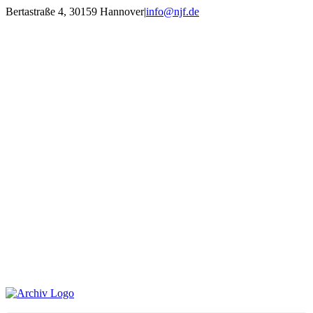
Zum
Bertastraße 4, 30159 Hannover
|
info@njf.de
Inhalt
Facebook
Instagram
YouTube
E-
springen
Mail